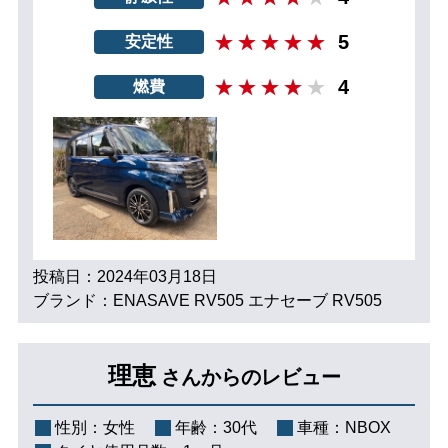
5
安定性
4
燃費
投稿日：2024年03月18日
ブランド：ENASAVE RV505 エナセーブ RV505
理恵
さんからのレビュー
性別：
女性
年齢：
30代
車種：
NBOX