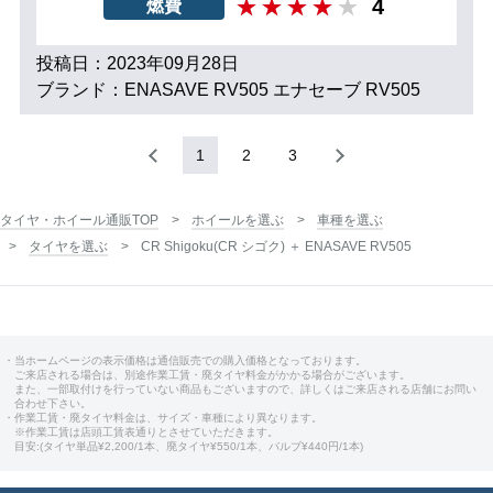
4
燃費
投稿日：2023年09月28日
ブランド：ENASAVE RV505 エナセーブ RV505
1
2
3
タイヤ・ホイール通販TOP
ホイールを選ぶ
車種を選ぶ
タイヤを選ぶ
CR Shigoku(CR シゴク) ＋ ENASAVE RV505
・当ホームページの表示価格は通信販売での購入価格となっております。
ご来店される場合は、別途作業工賃・廃タイヤ料金がかかる場合がございます。
また、一部取付けを行っていない商品もございますので、詳しくはご来店される店舗にお問い
合わせ下さい。
・作業工賃・廃タイヤ料金は、サイズ・車種により異なります。
※作業工賃は店頭工賃表通りとさせていただきます。
目安:(タイヤ単品¥2,200/1本、廃タイヤ¥550/1本、バルブ¥440円/1本)