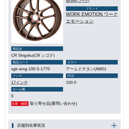
WORK(ワーク)
ブランド
WORK EMOTION ワーク
エモーション
商品名
CR Shigoku(CR シゴク)
商品コード
カラー
sgk-amg-100-5-1770
アームドチタン(AMG)
インチ
PCD
17インチ
100.0
ホール数
5
取り寄せ品(要問い合わせ)
在庫・納期
店舗別在庫状況