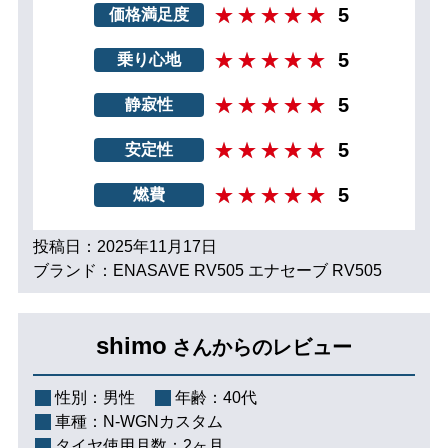
5
価格満足度
5
乗り心地
5
静寂性
5
安定性
5
燃費
投稿日：2025年11月17日
ブランド：ENASAVE RV505 エナセーブ RV505
shimo
さんからのレビュー
性別：
男性
年齢：
40代
車種：
N-WGNカスタム
タイヤ使用月数：
2ヶ月