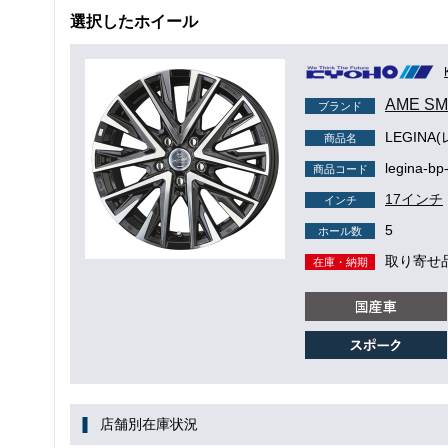
選択したホイール
AME S
ブランド
LEGINA
商品名
legina-bp
商品コード
17インチ
インチ
5
ホール数
取り寄せ
在庫・納期
店舗別在庫状況