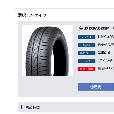
選択したタイヤ
ENASA
ブランド
ENASAVE
商品名
335019
商品コード
17インチ
インチ
取寄せ品 
在庫・納期
商品特徴