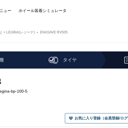
ニュー
ホイール装着
シミュレータ
ぶ
LEGINA(レジーナ) ＋ ENASAVE RV505
種
タイヤ
認
gina-bp-100-5
お気に入り登録（会員登録/ロ