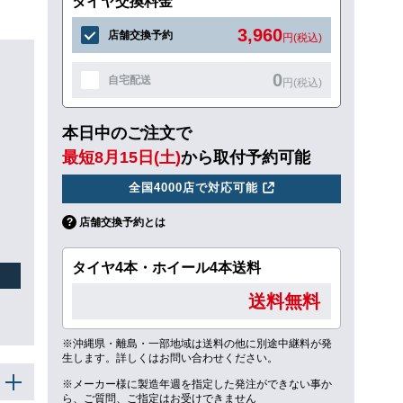
タイヤ交換料金
3,960
店舗交換予約
円(税込)
0
自宅配送
円(税込)
本日中のご注文で
ュ
最短8月15日(土)
から取付予約可能
全国4000店で対応可能
店舗交換予約とは
タイヤ4本・ホイール4本送料
送料無料
※沖縄県・離島・一部地域は送料の他に別途中継料が発
生します。詳しくはお問い合わせください。
※メーカー様に製造年週を指定した発注ができない事か
ら、ご質問、ご指定はお受けできません