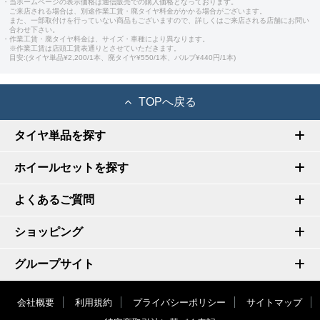
・当ホームページの表示価格は通信販売での購入価格となっております。
ご来店される場合は、別途作業工賃・廃タイヤ料金がかかる場合がございます。
また、一部取付けを行っていない商品もございますので、詳しくはご来店される店舗にお問い
合わせ下さい。
・作業工賃・廃タイヤ料金は、サイズ・車種により異なります。
※作業工賃は店頭工賃表通りとさせていただきます。
目安:(タイヤ単品¥2,200/1本、廃タイヤ¥550/1本、バルブ¥440円/1本)
TOPへ戻る
タイヤ単品を探す
ホイールセットを探す
よくあるご質問
ショッピング
グループサイト
会社概要
利用規約
プライバシーポリシー
サイトマップ