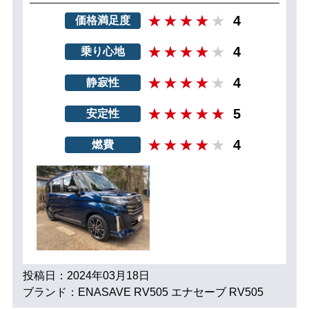
4
価格満足度
4
乗り心地
4
静寂性
5
安定性
4
燃費
投稿日：2024年03月18日
ブランド：ENASAVE RV505 エナセーブ RV505