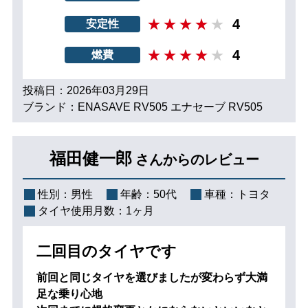
4
安定性
4
燃費
投稿日：2026年03月29日
ブランド：ENASAVE RV505 エナセーブ RV505
福田健一郎
さんからのレビュー
性別：
男性
年齢：
50代
車種：
トヨタ
タイヤ使用月数：
1ヶ月
二回目のタイヤです
前回と同じタイヤを選びましたが変わらず大満
足な乗り心地