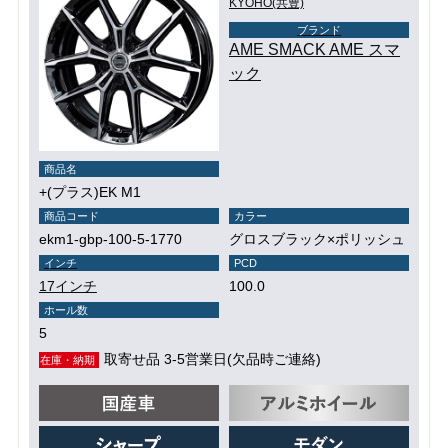
KYOHO(共豊)
ブランド
AME SMACK AME スマ
ック
商品名
+(プラス)EK M1
商品コード
カラー
ekm1-gbp-100-5-1770
グロスブラック×ポリッシュ
インチ
PCD
17インチ
100.0
ホール数
5
取寄せ品 3-5営業日(欠品時ご連絡)
在庫・納期