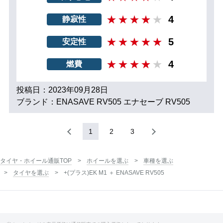
4
静寂性
5
安定性
4
燃費
投稿日：2023年09月28日
ブランド：ENASAVE RV505 エナセーブ RV505
1
2
3
タイヤ・ホイール通販TOP
ホイールを選ぶ
車種を選ぶ
タイヤを選ぶ
+(プラス)EK M1 ＋ ENASAVE RV505