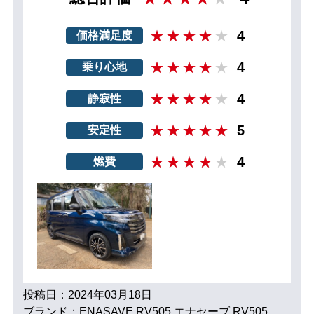
4
価格満足度
4
乗り心地
4
静寂性
5
安定性
4
燃費
投稿日：2024年03月18日
ブランド：ENASAVE RV505 エナセーブ RV505