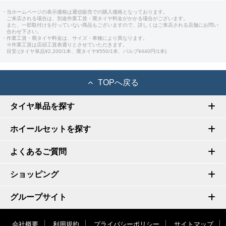
・当ホームページの表示価格は通信販売での購入価格となっております。
ご来店される場合は、別途作業工賃・廃タイヤ料金がかかる場合がございます。
また、一部取付けを行っていない商品もございますので、詳しくはご来店される店舗にお問い
合わせ下さい。
・作業工賃・廃タイヤ料金は、サイズ・車種により異なります。
※作業工賃は店頭工賃表通りとさせていただきます。
目安:(タイヤ単品¥2,200/1本、廃タイヤ¥550/1本、バルブ¥440円/1本)
TOPへ戻る
タイヤ単品を探す
ホイールセットを探す
よくあるご質問
ショッピング
グループサイト
会社概要
利用規約
プライバシーポリシー
サイトマップ