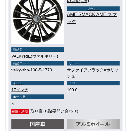
KYOHO(共豊)
ブランド
AME SMACK AME スマ
ック
商品名
VALKYRIE(ヴァルキリー)
商品コード
カラー
valky-sbp-100-5-1770
サファイアブラック×ポリッ
シュ
インチ
PCD
17インチ
100.0
ホール数
5
取り寄せ品(要問い合わせ)
在庫・納期