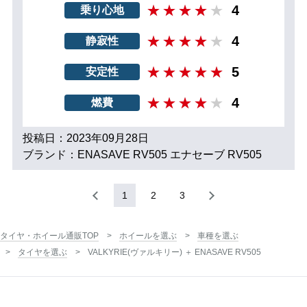
4
乗り心地
4
静寂性
5
安定性
4
燃費
投稿日：2023年09月28日
ブランド：ENASAVE RV505 エナセーブ RV505
1
2
3
タイヤ・ホイール通販TOP
ホイールを選ぶ
車種を選ぶ
タイヤを選ぶ
VALKYRIE(ヴァルキリー) ＋ ENASAVE RV505