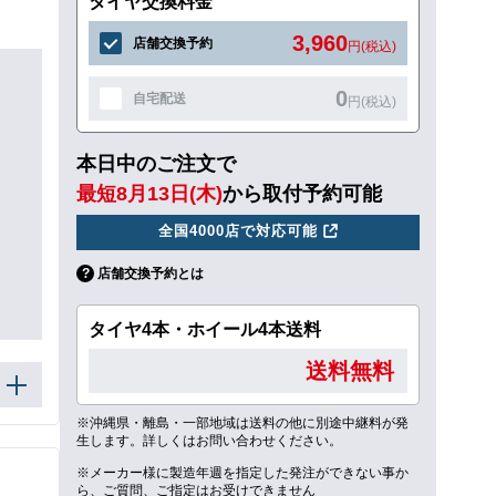
タイヤ交換料金
3,960
店舗交換予約
円(税込)
0
自宅配送
円(税込)
本日中のご注文で
最短8月13日(木)
から取付予約可能
全国4000店で対応可能
店舗交換予約とは
タイヤ4本・ホイール4本送料
送料無料
※沖縄県・離島・一部地域は送料の他に別途中継料が発
生します。詳しくはお問い合わせください。
※メーカー様に製造年週を指定した発注ができない事か
ら、ご質問、ご指定はお受けできません