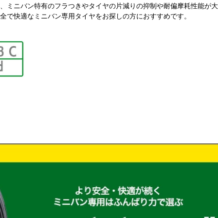
、ミニバン特有のフラつきやタイヤの片減りの抑制や耐偏摩耗性能が大
全で快適なミニバン専用タイヤをお探しの方におすすめです。