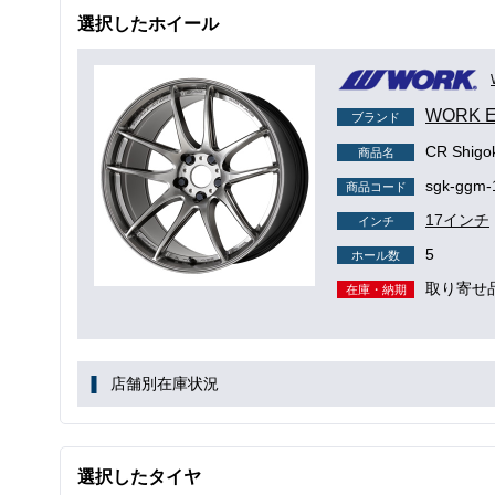
選択したホイール
WORK 
ブランド
CR Shig
商品名
sgk-ggm-
商品コード
17インチ
インチ
5
ホール数
取り寄せ
在庫・納期
店舗別在庫状況
選択したタイヤ