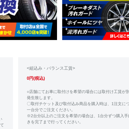
<組込み・バランス工賃>
0円(税込)
○店舗にてお車に取付けを希望の場合には取付け工賃が
発生致します。
〇取付チケット及び取付込み商品を購入時は、1注文に
一台分でご注文ください。
※2台分以上のご注文を希望の場合は、1台分ずつ購入手
い
きを完了まで行ってください。
て