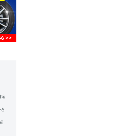
別途
つき
続