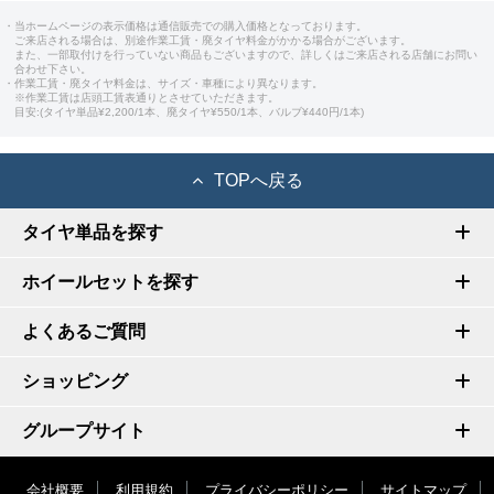
・当ホームページの表示価格は通信販売での購入価格となっております。
ご来店される場合は、別途作業工賃・廃タイヤ料金がかかる場合がございます。
また、一部取付けを行っていない商品もございますので、詳しくはご来店される店舗にお問い
合わせ下さい。
・作業工賃・廃タイヤ料金は、サイズ・車種により異なります。
※作業工賃は店頭工賃表通りとさせていただきます。
目安:(タイヤ単品¥2,200/1本、廃タイヤ¥550/1本、バルブ¥440円/1本)
TOPへ戻る
タイヤ単品を探す
ホイールセットを探す
よくあるご質問
ショッピング
グループサイト
会社概要
利用規約
プライバシーポリシー
サイトマップ