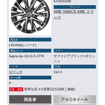
KYOHO(共豊)
ブランド
AME SMACK AME スマ
ック
商品名
LEGINA(レジーナ)
商品コード
カラー
legina-bp-114.3-5-1770
サファイアブラック×ポリッ
シュ
インチ
PCD
17インチ
114.3
ホール数
5
取寄せ品 3-5営業日(欠品時ご連絡)
在庫・納期