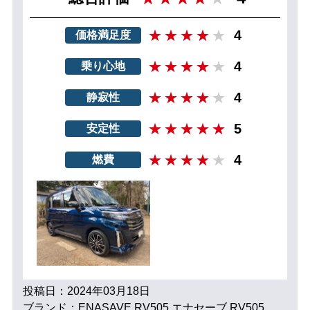
4
価格満足度
4
乗り心地
4
静寂性
5
安定性
4
燃費
投稿日：2024年03月18日
ブランド：ENASAVE RV505 エナセーブ RV505