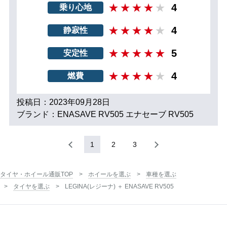
4
乗り心地
4
静寂性
5
安定性
4
燃費
投稿日：2023年09月28日
ブランド：ENASAVE RV505 エナセーブ RV505
1
2
3
タイヤ・ホイール通販TOP
ホイールを選ぶ
車種を選ぶ
タイヤを選ぶ
LEGINA(レジーナ) ＋ ENASAVE RV505