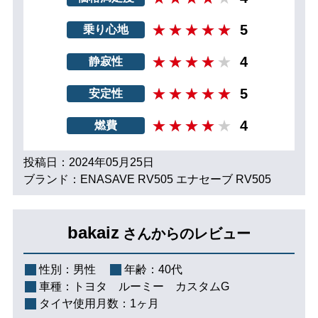
5
乗り心地
4
静寂性
5
安定性
4
燃費
投稿日：2024年05月25日
ブランド：ENASAVE RV505 エナセーブ RV505
bakaiz
さんからのレビュー
性別：
男性
年齢：
40代
車種：
トヨタ ルーミー カスタムG
タイヤ使用月数：
1ヶ月