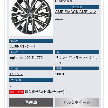
KYOHO(共豊)
ブランド
AME SMACK AME スマ
ック
商品名
LEGINA(レジーナ)
商品コード
カラー
legina-bp-100-5-1770
サファイアブラック×ポリッ
シュ
インチ
PCD
17インチ
100.0
ホール数
5
取り寄せ品(要問い合わせ)
在庫・納期