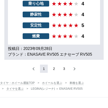
4
乗り心地
4
静寂性
5
安定性
4
燃費
投稿日：2023年09月28日
ブランド：ENASAVE RV505 エナセーブ RV505
1
2
3
タイヤ・ホイール通販TOP
ホイールを選ぶ
車種を選ぶ
タイヤを選ぶ
LEGINA(レジーナ) ＋ ENASAVE RV505