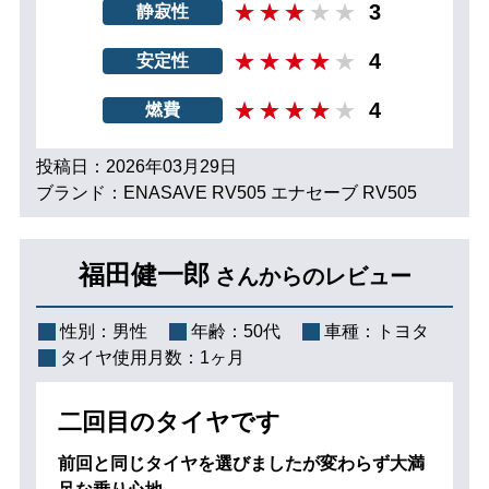
3
静寂性
4
安定性
4
燃費
投稿日：2026年03月29日
ブランド：ENASAVE RV505 エナセーブ RV505
福田健一郎
さんからのレビュー
性別：
男性
年齢：
50代
車種：
トヨタ
タイヤ使用月数：
1ヶ月
二回目のタイヤです
前回と同じタイヤを選びましたが変わらず大満