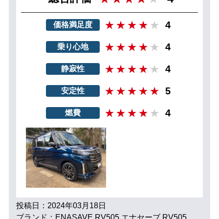
4
価格満足度
4
乗り心地
4
静寂性
5
安定性
4
燃費
投稿日：2024年03月18日
ブランド：ENASAVE RV505 エナセーブ RV505