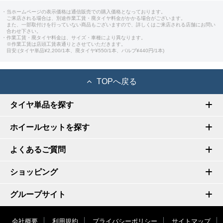
・当ホームページの表示価格は通信販売での購入価格となっております。
ご来店される場合は、別途作業工賃・廃タイヤ料金がかかる場合がございます。
また、一部取付けを行っていない商品もございますので、詳しくはご来店される店舗にお問い
合わせ下さい。
・作業工賃・廃タイヤ料金は、サイズ・車種により異なります。
※作業工賃は店頭工賃表通りとさせていただきます。
目安:(タイヤ単品¥2,200/1本、廃タイヤ¥550/1本、バルブ¥440円/1本)
TOPへ戻る
タイヤ単品を探す
ホイールセットを探す
よくあるご質問
ショッピング
グループサイト
会社概要
利用規約
プライバシーポリシー
サイトマップ