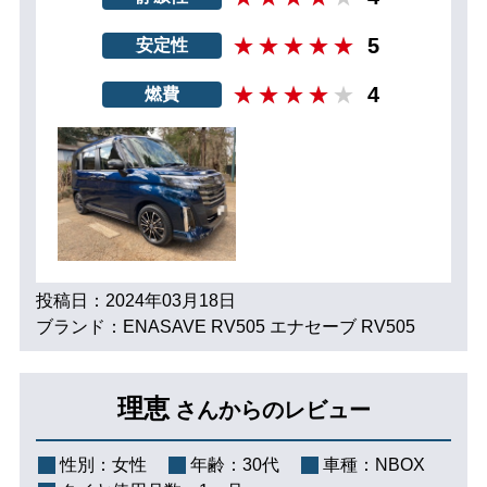
5
安定性
4
燃費
投稿日：2024年03月18日
ブランド：ENASAVE RV505 エナセーブ RV505
理恵
さんからのレビュー
性別：
女性
年齢：
30代
車種：
NBOX