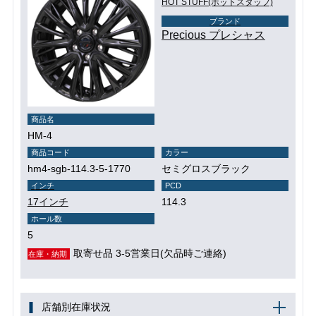
HOT STUFF(ホットスタッフ)
ブランド
Precious プレシャス
商品名
HM-4
商品コード
カラー
hm4-sgb-114.3-5-1770
セミグロスブラック
インチ
PCD
17インチ
114.3
ホール数
5
取寄せ品 3-5営業日(欠品時ご連絡)
在庫・納期
店舗別在庫状況