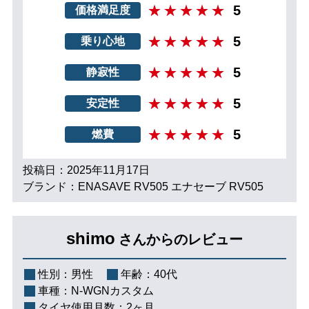
5
価格満足度
5
乗り心地
5
静寂性
5
安定性
5
燃費
投稿日：2025年11月17日
ブランド：ENASAVE RV505 エナセーブ RV505
shimo
さんからのレビュー
性別：
男性
年齢：
40代
車種：
N-WGNカスタム
タイヤ使用月数：
2ヶ月