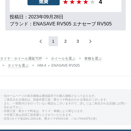
4
燃費
投稿日：2023年09月28日
ブランド：ENASAVE RV505 エナセーブ RV505
1
2
3
タイヤ・ホイール通販TOP
ホイールを選ぶ
車種を選ぶ
タイヤを選ぶ
HM-4 ＋ ENASAVE RV505
・当ホームページの表示価格は通信販売での購入価格となっております。
ご来店される場合は、別途作業工賃・廃タイヤ料金がかかる場合がございます。
また、一部取付けを行っていない商品もございますので、詳しくはご来店される店舗にお問い
合わせ下さい。
・作業工賃・廃タイヤ料金は、サイズ・車種により異なります。
※作業工賃は店頭工賃表通りとさせていただきます。
目安:(タイヤ単品¥2,200/1本、廃タイヤ¥550/1本、バルブ¥440円/1本)