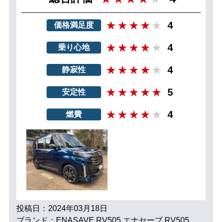
4
価格満足度
4
乗り心地
4
静寂性
5
安定性
4
燃費
投稿日：2024年03月18日
ブランド：ENASAVE RV505 エナセーブ RV505