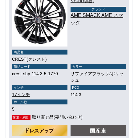
KYOHO(共豊)
ブランド
AME SMACK AME スマ
ック
商品名
CREST(クレスト)
商品コード
カラー
crest-sbp-114.3-5-1770
サファイアブラック/ポリッ
シュ
インチ
PCD
17インチ
114.3
ホール数
5
取り寄せ品(要問い合わせ)
在庫・納期