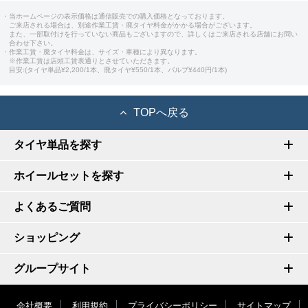
・当ホームページの表示価格は通信販売での購入価格となっております。
ご来店される場合は、別途作業工賃・廃タイヤ料金がかかる場合がございます。
また、一部取付けを行っていない商品もございますので、詳しくはご来店される店舗にお問い
合わせ下さい。
・作業工賃・廃タイヤ料金は、サイズ・車種により異なります。
※作業工賃は店頭工賃表通りとさせていただきます。
目安:(タイヤ単品¥2,200/1本、廃タイヤ¥550/1本、バルブ¥440円/1本)
TOPへ戻る
タイヤ単品を探す
ホイールセットを探す
よくあるご質問
ショッピング
グループサイト
会社概要
利用規約
プライバシーポリシー
サイトマップ