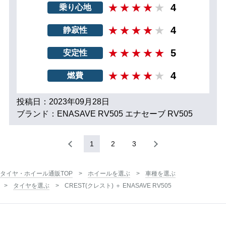
4
乗り心地
4
静寂性
5
安定性
4
燃費
投稿日：2023年09月28日
ブランド：ENASAVE RV505 エナセーブ RV505
1
2
3
タイヤ・ホイール通販TOP
ホイールを選ぶ
車種を選ぶ
タイヤを選ぶ
CREST(クレスト) ＋ ENASAVE RV505