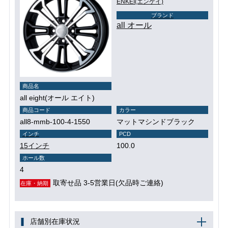
ENKEI(エンケイ)
ブランド
all オール
商品名
all eight(オール エイト)
商品コード
カラー
all8-mmb-100-4-1550
マットマシンドブラック
インチ
PCD
15インチ
100.0
ホール数
4
取寄せ品 3-5営業日(欠品時ご連絡)
在庫・納期
店舗別在庫状況