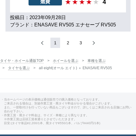
4
燃費
投稿日：2023年09月28日
ブランド：ENASAVE RV505 エナセーブ RV505
1
2
3
タイヤ・ホイール通販TOP
ホイールを選ぶ
車種を選ぶ
タイヤを選ぶ
all eight(オール エイト) ＋ ENASAVE RV505
・当ホームページの表示価格は通信販売での購入価格となっております。
ご来店される場合は、別途作業工賃・廃タイヤ料金がかかる場合がございます。
また、一部取付けを行っていない商品もございますので、詳しくはご来店される店舗にお問い
合わせ下さい。
・作業工賃・廃タイヤ料金は、サイズ・車種により異なります。
※作業工賃は店頭工賃表通りとさせていただきます。
目安:(タイヤ単品¥2,200/1本、廃タイヤ¥550/1本、バルブ¥440円/1本)