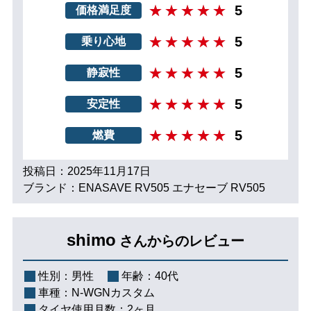
5
価格満足度
5
乗り心地
5
静寂性
5
安定性
5
燃費
投稿日：2025年11月17日
ブランド：ENASAVE RV505 エナセーブ RV505
shimo
さんからのレビュー
性別：
男性
年齢：
40代
車種：
N-WGNカスタム
タイヤ使用月数：
2ヶ月