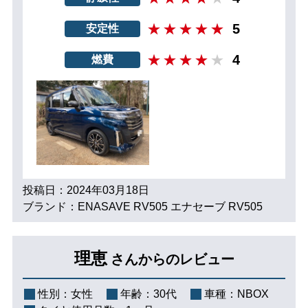
5
安定性
4
燃費
投稿日：2024年03月18日
ブランド：ENASAVE RV505 エナセーブ RV505
理恵
さんからのレビュー
性別：
女性
年齢：
30代
車種：
NBOX