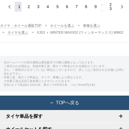
2
1
2
3
4
5
6
7
8
9
3
タイヤ・ホイール通販TOP
ホイールを選ぶ
車種を選ぶ
タイヤを選ぶ
XJ03 ＋ WINTER MAXX02 (ウィンターマックス) WM02
・当ホームページの表示価格は通信販売での購入価格となっております。
ご来店される場合は、別途作業工賃・廃タイヤ料金がかかる場合がございます。
また、一部取付けを行っていない商品もございますので、詳しくはご来店される店舗にお問い
合わせ下さい。
・作業工賃・廃タイヤ料金は、サイズ・車種により異なります。
※作業工賃は店頭工賃表通りとさせていただきます。
目安:(タイヤ単品¥2,200/1本、廃タイヤ¥550/1本、バルブ¥440円/1本)
TOPへ戻る
タイヤ単品を探す