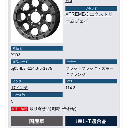
MLJ
ブランド
XTREME-J エクストリ
ームジェイ
商品名
XJ03
商品コード
カラー
xj03-fbsf-114.3-5-1775
フラットブラック・スモー
クフランジ
インチ
PCD
17インチ
114.3
ホール数
5
取り寄せ品(要問い合わせ)
在庫・納期