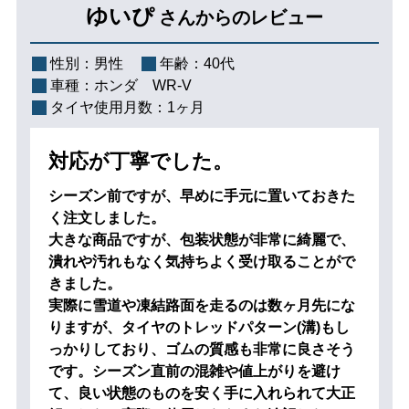
ゆいぴ
さんからのレビュー
性別：
男性
年齢：
40代
車種：
ホンダ WR-V
タイヤ使用月数：
1ヶ月
対応が丁寧でした。
シーズン前ですが、早めに手元に置いておきた
く注文しました。
大きな商品ですが、包装状態が非常に綺麗で、
潰れや汚れもなく気持ちよく受け取ることがで
きました。
実際に雪道や凍結路面を走るのは数ヶ月先にな
りますが、タイヤのトレッドパターン(溝)もし
っかりしており、ゴムの質感も非常に良さそう
です。シーズン直前の混雑や値上がりを避け
て、良い状態のものを安く手に入れられて大正