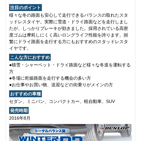
注目のポイント
様々な冬の路面も安心して走行できるバランスの取れたスタ
ッドレスタイヤ。実際に雪道・ドライ路面などを走行しまし
たが、しっかりブレーキが効きました。採用されている高密
度ゴムは摩耗しにくく高いロングライフ性能を誇ります。頻
繁にドライ路面を走行する方にもおすすめのスタッドレスタ
イヤです。
こんな方におすすめ
●積雪・シャーベット・ドライ路面など様々な冬道を運転する
方
●冬場に乾燥路面を走行する機会の多い方
●お仕事やお買い物、送迎などの街乗りがメインの方
おすすめの車種
セダン、ミニバン、コンパクトカー、軽自動車、SUV
発売時期
2016年8月