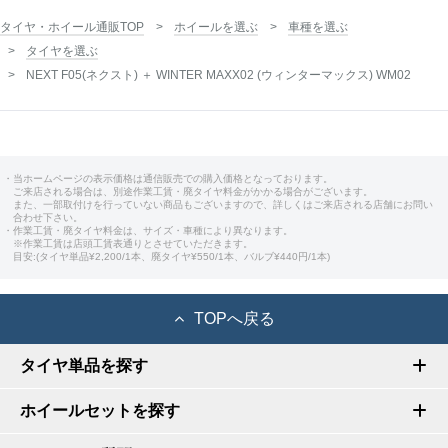
タイヤ・ホイール通販TOP
ホイールを選ぶ
車種を選ぶ
タイヤを選ぶ
NEXT F05(ネクスト) ＋ WINTER MAXX02 (ウィンターマックス) WM02
・当ホームページの表示価格は通信販売での購入価格となっております。
ご来店される場合は、別途作業工賃・廃タイヤ料金がかかる場合がございます。
また、一部取付けを行っていない商品もございますので、詳しくはご来店される店舗にお問い
合わせ下さい。
・作業工賃・廃タイヤ料金は、サイズ・車種により異なります。
※作業工賃は店頭工賃表通りとさせていただきます。
目安:(タイヤ単品¥2,200/1本、廃タイヤ¥550/1本、バルブ¥440円/1本)
TOPへ戻る
タイヤ単品を探す
ホイールセットを探す