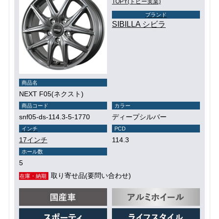
TOPY(トピー実業)
ブランド
SIBILLA シビラ
商品名
NEXT F05(ネクスト)
商品コード
カラー
snf05-ds-114.3-5-1770
ディープシルバー
インチ
PCD
17インチ
114.3
ホール数
5
取り寄せ品(要問い合わせ)
在庫・納期