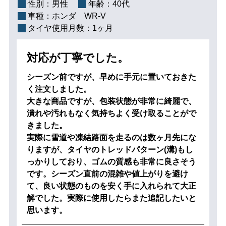
性別：
男性
年齢：
40代
車種：
ホンダ WR-V
タイヤ使用月数：
1ヶ月
対応が丁寧でした。
シーズン前ですが、早めに手元に置いておきた
く注文しました。
大きな商品ですが、包装状態が非常に綺麗で、
潰れや汚れもなく気持ちよく受け取ることがで
きました。
実際に雪道や凍結路面を走るのは数ヶ月先にな
りますが、タイヤのトレッドパターン(溝)もし
っかりしており、ゴムの質感も非常に良さそう
です。シーズン直前の混雑や値上がりを避け
て、良い状態のものを安く手に入れられて大正
解でした。実際に使用したらまた追記したいと
思います。