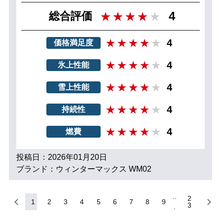
4
総合評価
4
価格満足度
4
氷上性能
4
雪上性能
4
持続性
4
燃費
投稿日：2026年01月20日
ブランド：ウィンターマックス WM02
2
1
2
3
4
5
6
7
8
9
3