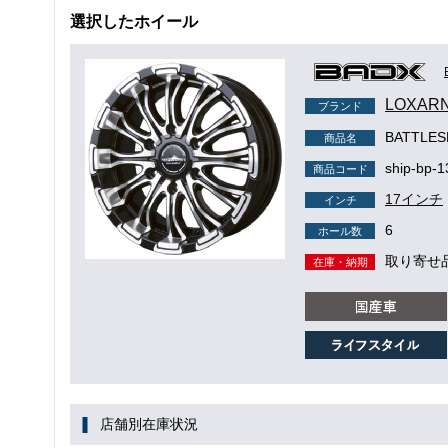
選択したホイール
LOXAR
ブランド
BATTLE
商品名
ship-bp-1
商品コード
17インチ
インチ
6
ホール数
取り寄せ
在庫・納期
店舗別在庫状況