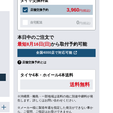
タイヤ交換料金
3,960
店舗交換予約
円(税込)
0
自宅配送
円(税込)
本日中のご注文で
最短8月16日(日)
から取付予約可能
全国4000店で対応可能
店舗交換予約とは
タイヤ4本・ホイール4本送料
送料無料
※沖縄県・離島・一部地域は送料の他に別途中継料が発
生します。詳しくはお問い合わせください。
※メーカー様に製造年週を指定した発注ができない事か
ら、ご質問、ご指定はお受けできません