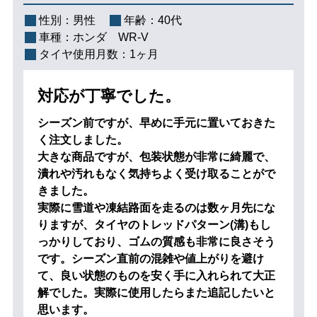
性別：
男性
年齢：
40代
車種：
ホンダ WR-V
タイヤ使用月数：
1ヶ月
対応が丁寧でした。
シーズン前ですが、早めに手元に置いておきた
く注文しました。
大きな商品ですが、包装状態が非常に綺麗で、
潰れや汚れもなく気持ちよく受け取ることがで
きました。
実際に雪道や凍結路面を走るのは数ヶ月先にな
りますが、タイヤのトレッドパターン(溝)もし
っかりしており、ゴムの質感も非常に良さそう
です。シーズン直前の混雑や値上がりを避け
て、良い状態のものを安く手に入れられて大正
解でした。実際に使用したらまた追記したいと
思います。