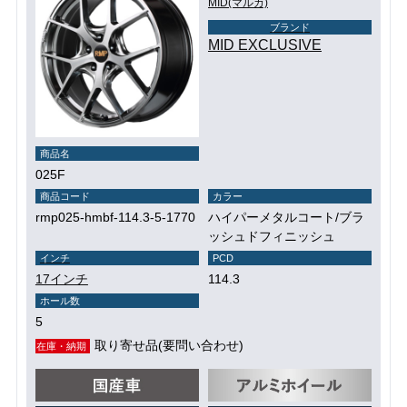
MID(マルカ)
ブランド
MID EXCLUSIVE
商品名
025F
商品コード
カラー
rmp025-hmbf-114.3-5-1770
ハイパーメタルコート/ブラ
ッシュドフィニッシュ
インチ
PCD
17インチ
114.3
ホール数
5
取り寄せ品(要問い合わせ)
在庫・納期