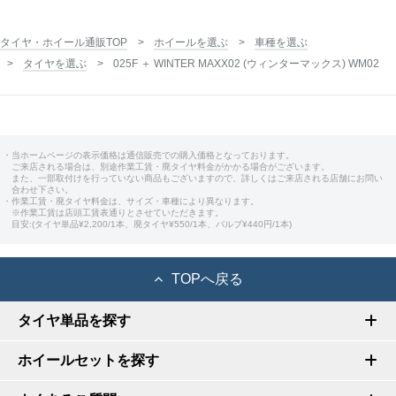
タイヤ・ホイール通販TOP
ホイールを選ぶ
車種を選ぶ
タイヤを選ぶ
025F ＋ WINTER MAXX02 (ウィンターマックス) WM02
・当ホームページの表示価格は通信販売での購入価格となっております。
ご来店される場合は、別途作業工賃・廃タイヤ料金がかかる場合がございます。
また、一部取付けを行っていない商品もございますので、詳しくはご来店される店舗にお問い
合わせ下さい。
・作業工賃・廃タイヤ料金は、サイズ・車種により異なります。
※作業工賃は店頭工賃表通りとさせていただきます。
目安:(タイヤ単品¥2,200/1本、廃タイヤ¥550/1本、バルブ¥440円/1本)
TOPへ戻る
タイヤ単品を探す
ホイールセットを探す