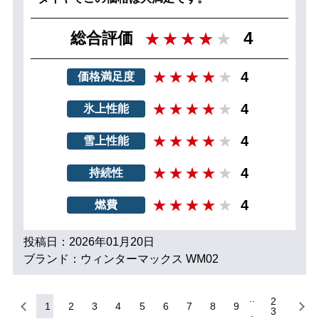
4
総合評価
4
価格満足度
4
氷上性能
4
雪上性能
4
持続性
4
燃費
投稿日：2026年01月20日
ブランド：ウィンターマックス WM02
2
1
2
3
4
5
6
7
8
9
3