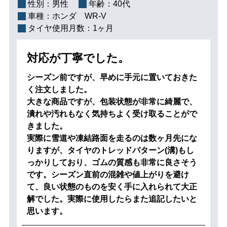
性別：
男性
年齢：
40代
車種：
ホンダ WR-V
タイヤ使用月数：
1ヶ月
対応が丁寧でした。
シーズン前ですが、早めに手元に置いておきた
く注文しました。
大きな商品ですが、包装状態が非常に綺麗で、
潰れや汚れもなく気持ちよく受け取ることがで
きました。
実際に雪道や凍結路面を走るのは数ヶ月先にな
りますが、タイヤのトレッドパターン(溝)もし
っかりしており、ゴムの質感も非常に良さそう
です。シーズン直前の混雑や値上がりを避け
て、良い状態のものを安く手に入れられて大正
解でした。実際に使用したらまた追記したいと
思います。