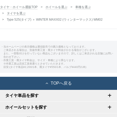
タイヤ・ホイール通販TOP
ホイールを選ぶ
車種を選ぶ
タイヤを選ぶ
Type 525(タイプ) ＋ WINTER MAXX02 (ウィンターマックス) WM02
・当ホームページの表示価格は通信販売での購入価格となっております。
ご来店される場合は、別途作業工賃・廃タイヤ料金がかかる場合がございます。
また、一部取付けを行っていない商品もございますので、詳しくはご来店される店舗にお問い
合わせ下さい。
・作業工賃・廃タイヤ料金は、サイズ・車種により異なります。
※作業工賃は店頭工賃表通りとさせていただきます。
目安:(タイヤ単品¥2,200/1本、廃タイヤ¥550/1本、バルブ¥440円/1本)
TOPへ戻る
タイヤ単品を探す
ホイールセットを探す