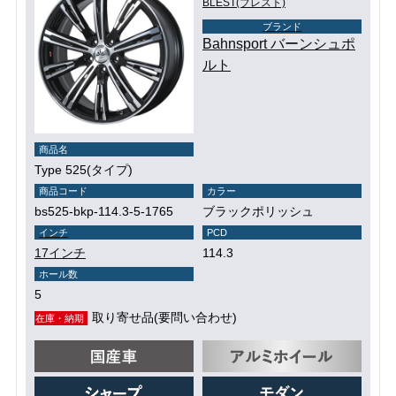
BLEST(ブレスト)
ブランド
Bahnsport バーンシュポ
ルト
商品名
Type 525(タイプ)
商品コード
カラー
bs525-bkp-114.3-5-1765
ブラックポリッシュ
インチ
PCD
17インチ
114.3
ホール数
5
取り寄せ品(要問い合わせ)
在庫・納期