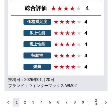
4
総合評価
4
価格満足度
4
氷上性能
4
雪上性能
4
持続性
4
燃費
投稿日：2026年01月20日
ブランド：ウィンターマックス WM02
2
1
2
3
4
5
6
7
8
9
3