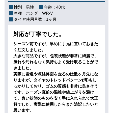
性別：
男性
年齢：
40代
車種：
ホンダ WR-V
タイヤ使用月数：
1ヶ月
対応が丁寧でした。
シーズン前ですが、早めに手元に置いておきた
く注文しました。
大きな商品ですが、包装状態が非常に綺麗で、
潰れや汚れもなく気持ちよく受け取ることがで
きました。
実際に雪道や凍結路面を走るのは数ヶ月先にな
りますが、タイヤのトレッドパターン(溝)もし
っかりしており、ゴムの質感も非常に良さそう
です。シーズン直前の混雑や値上がりを避け
て、良い状態のものを安く手に入れられて大正
解でした。実際に使用したらまた追記したいと
思います。