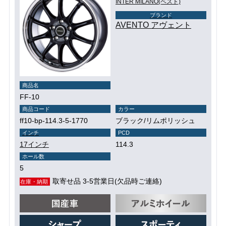
INTER MILANO(ベスト)
ブランド
AVENTO アヴェント
商品名
FF-10
商品コード
カラー
ff10-bp-114.3-5-1770
ブラック/リムポリッシュ
インチ
PCD
17インチ
114.3
ホール数
5
取寄せ品 3-5営業日(欠品時ご連絡)
在庫・納期