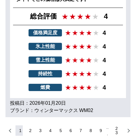
4
総合評価
4
価格満足度
4
氷上性能
4
雪上性能
4
持続性
4
燃費
投稿日：2026年01月20日
ブランド：ウィンターマックス WM02
2
1
2
3
4
5
6
7
8
9
3