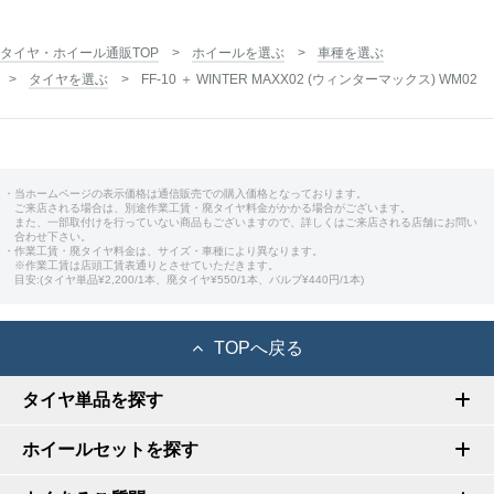
タイヤ・ホイール通販TOP
ホイールを選ぶ
車種を選ぶ
タイヤを選ぶ
FF-10 ＋ WINTER MAXX02 (ウィンターマックス) WM02
・当ホームページの表示価格は通信販売での購入価格となっております。
ご来店される場合は、別途作業工賃・廃タイヤ料金がかかる場合がございます。
また、一部取付けを行っていない商品もございますので、詳しくはご来店される店舗にお問い
合わせ下さい。
・作業工賃・廃タイヤ料金は、サイズ・車種により異なります。
※作業工賃は店頭工賃表通りとさせていただきます。
目安:(タイヤ単品¥2,200/1本、廃タイヤ¥550/1本、バルブ¥440円/1本)
TOPへ戻る
タイヤ単品を探す
ホイールセットを探す