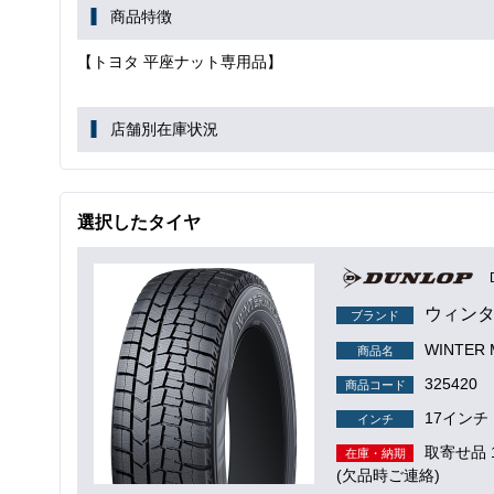
商品特徴
【トヨタ 平座ナット専用品】
店舗別在庫状況
選択したタイヤ
ウィンタ
ブランド
WINTER
商品名
325420
商品コード
17インチ
インチ
取寄せ品
在庫・納期
(欠品時ご連絡)