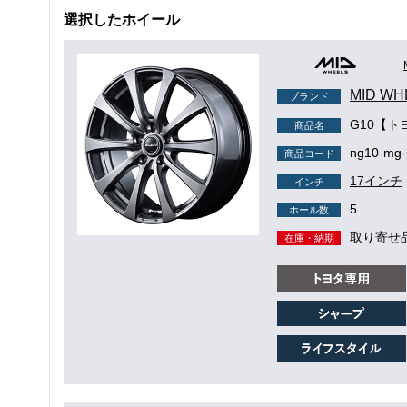
選択したホイール
MID WH
ブランド
G10【ト
商品名
ng10-mg-
商品コード
17インチ
インチ
5
ホール数
取り寄せ
在庫・納期