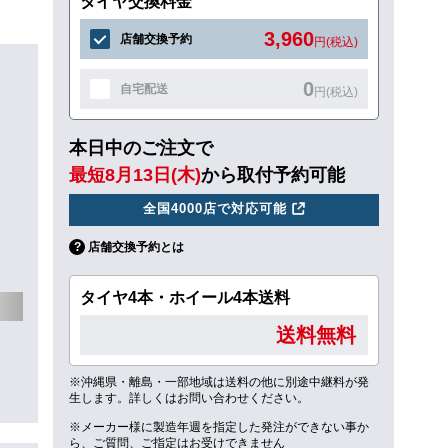
タイヤ交換料金
3,960
店舗交換予約
円(税込)
0
自宅配送
円(税込)
本日中のご注文で
最短8月13日(木)
から取付予約可能
全国4000店で対応可能
店舗交換予約とは
タイヤ4本・ホイール4本送料
送料無料
※沖縄県・離島・一部地域は送料の他に別途中継料が発
生します。詳しくはお問い合わせください。
※メーカー様に製造年週を指定した発注ができない事か
ら、ご質問、ご指定はお受けできません