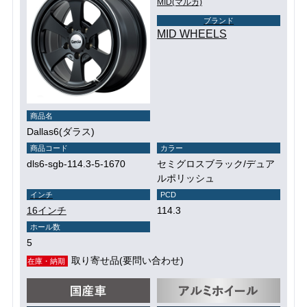
MID(マルカ)
ブランド
MID WHEELS
商品名
Dallas6(ダラス)
商品コード
カラー
dls6-sgb-114.3-5-1670
セミグロスブラック/デュア
ルポリッシュ
インチ
PCD
16インチ
114.3
ホール数
5
取り寄せ品(要問い合わせ)
在庫・納期