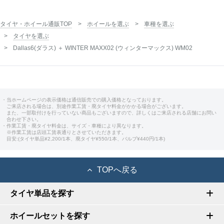
タイヤ・ホイール通販TOP
ホイールを選ぶ
車種を選ぶ
タイヤを選ぶ
Dallas6(ダラス) ＋ WINTER MAXX02 (ウィンターマックス) WM02
・当ホームページの表示価格は通信販売での購入価格となっております。
ご来店される場合は、別途作業工賃・廃タイヤ料金がかかる場合がございます。
また、一部取付けを行っていない商品もございますので、詳しくはご来店される店舗にお問い
合わせ下さい。
・作業工賃・廃タイヤ料金は、サイズ・車種により異なります。
※作業工賃は店頭工賃表通りとさせていただきます。
目安:(タイヤ単品¥2,200/1本、廃タイヤ¥550/1本、バルブ¥440円/1本)
TOPへ戻る
タイヤ単品を探す
ホイールセットを探す