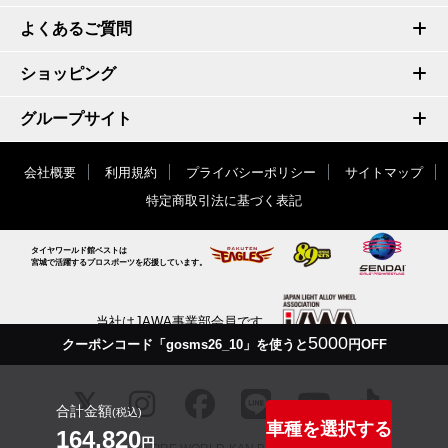
よくあるご質問
ショッピング
グループサイト
会社概要
利用規約
プライバシーポリシー
サイトマップ
特定商取引法に基づく表記
タイヤワールド館ベストは
宮城で活躍するプロスポーツを応援しています。
当社はJAWA事業部会員です
5000
クーポンコード「gosms26_10」を使うと
円OFF
合計金額
(税込)
車種を選択する
164,820
円