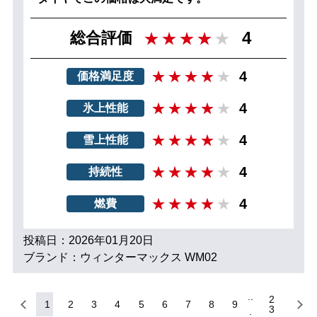
4
総合評価
4
価格満足度
4
氷上性能
4
雪上性能
4
持続性
4
燃費
投稿日：2026年01月20日
ブランド：ウィンターマックス WM02
2
1
2
3
4
5
6
7
8
9
3