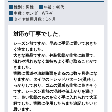
性別：
男性
年齢：
40代
車種：
ホンダ WR-V
タイヤ使用月数：
1ヶ月
対応が丁寧でした。
シーズン前ですが、早めに手元に置いておきた
く注文しました。
大きな商品ですが、包装状態が非常に綺麗で、
潰れや汚れもなく気持ちよく受け取ることがで
きました。
実際に雪道や凍結路面を走るのは数ヶ月先にな
りますが、タイヤのトレッドパターン(溝)もし
っかりしており、ゴムの質感も非常に良さそう
です。シーズン直前の混雑や値上がりを避け
て、良い状態のものを安く手に入れられて大正
解でした。実際に使用したらまた追記したいと
思います。