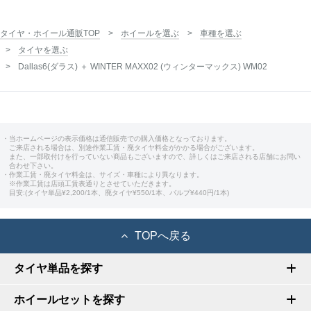
タイヤ・ホイール通販TOP
ホイールを選ぶ
車種を選ぶ
タイヤを選ぶ
Dallas6(ダラス) ＋ WINTER MAXX02 (ウィンターマックス) WM02
・当ホームページの表示価格は通信販売での購入価格となっております。
ご来店される場合は、別途作業工賃・廃タイヤ料金がかかる場合がございます。
また、一部取付けを行っていない商品もございますので、詳しくはご来店される店舗にお問い
合わせ下さい。
・作業工賃・廃タイヤ料金は、サイズ・車種により異なります。
※作業工賃は店頭工賃表通りとさせていただきます。
目安:(タイヤ単品¥2,200/1本、廃タイヤ¥550/1本、バルブ¥440円/1本)
TOPへ戻る
タイヤ単品を探す
ホイールセットを探す