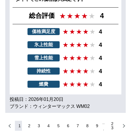
4
総合評価
4
価格満足度
4
氷上性能
4
雪上性能
4
持続性
4
燃費
投稿日：2026年01月20日
ブランド：ウィンターマックス WM02
2
1
2
3
4
5
6
7
8
9
3