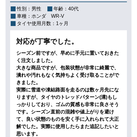
性別：
男性
年齢：
40代
車種：
ホンダ WR-V
タイヤ使用月数：
1ヶ月
対応が丁寧でした。
シーズン前ですが、早めに手元に置いておきた
く注文しました。
大きな商品ですが、包装状態が非常に綺麗で、
潰れや汚れもなく気持ちよく受け取ることがで
きました。
実際に雪道や凍結路面を走るのは数ヶ月先にな
りますが、タイヤのトレッドパターン(溝)もし
っかりしており、ゴムの質感も非常に良さそう
です。シーズン直前の混雑や値上がりを避け
て、良い状態のものを安く手に入れられて大正
解でした。実際に使用したらまた追記したいと
思います。