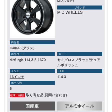
MID(マルカ)
ブランド
MID WHEELS
商品名
Dallas6(ダラス)
商品コード
カラー
dls6-sgb-114.3-5-1670
セミグロスブラック/デュア
ルポリッシュ
インチ
PCD
16インチ
114.3
ホール数
5
取り寄せ品(要問い合わせ)
在庫・納期