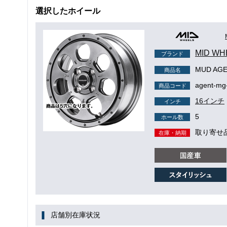
選択したホイール
MID WH
ブランド
MUD AG
商品名
agent-mg
商品コード
16インチ
インチ
5
ホール数
取り寄せ
在庫・納期
店舗別在庫状況