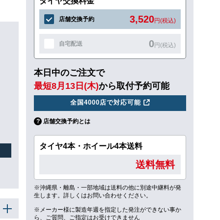
タイヤ交換料金
3,520
店舗交換予約
円(税込)
0
自宅配送
円(税込)
本日中のご注文で
最短8月13日(木)
から取付予約可能
全国4000店で対応可能
店舗交換予約とは
タイヤ4本・ホイール4本送料
送料無料
※沖縄県・離島・一部地域は送料の他に別途中継料が発
生します。詳しくはお問い合わせください。
※メーカー様に製造年週を指定した発注ができない事か
ら、ご質問、ご指定はお受けできません