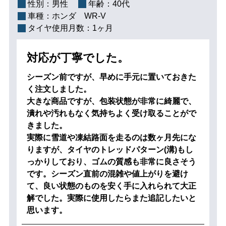
性別：
男性
年齢：
40代
車種：
ホンダ WR-V
タイヤ使用月数：
1ヶ月
対応が丁寧でした。
シーズン前ですが、早めに手元に置いておきた
く注文しました。
大きな商品ですが、包装状態が非常に綺麗で、
潰れや汚れもなく気持ちよく受け取ることがで
きました。
実際に雪道や凍結路面を走るのは数ヶ月先にな
りますが、タイヤのトレッドパターン(溝)もし
っかりしており、ゴムの質感も非常に良さそう
です。シーズン直前の混雑や値上がりを避け
て、良い状態のものを安く手に入れられて大正
解でした。実際に使用したらまた追記したいと
思います。