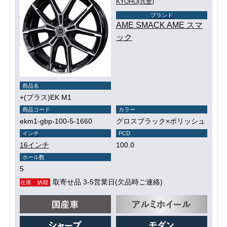
KYOHO(共豊)
ブランド
AME SMACK AME スマ
ック
商品名
+(プラス)EK M1
商品コード
カラー
ekm1-gbp-100-5-1660
グロスブラック×ポリッシュ
インチ
PCD
16インチ
100.0
ホール数
5
取寄せ品 3-5営業日(欠品時ご連絡)
在庫・納期