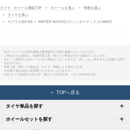
タイヤ・ホイール通販TOP
ホイールを選ぶ
車種を選ぶ
タイヤを選ぶ
+(プラス)EK M1 ＋ WINTER MAXX02 (ウィンターマックス) WM02
・当ホームページの表示価格は通信販売での購入価格となっております。
ご来店される場合は、別途作業工賃・廃タイヤ料金がかかる場合がございます。
また、一部取付けを行っていない商品もございますので、詳しくはご来店される店舗にお問い
合わせ下さい。
・作業工賃・廃タイヤ料金は、サイズ・車種により異なります。
※作業工賃は店頭工賃表通りとさせていただきます。
目安:(タイヤ単品¥2,200/1本、廃タイヤ¥550/1本、バルブ¥440円/1本)
TOPへ戻る
タイヤ単品を探す
ホイールセットを探す