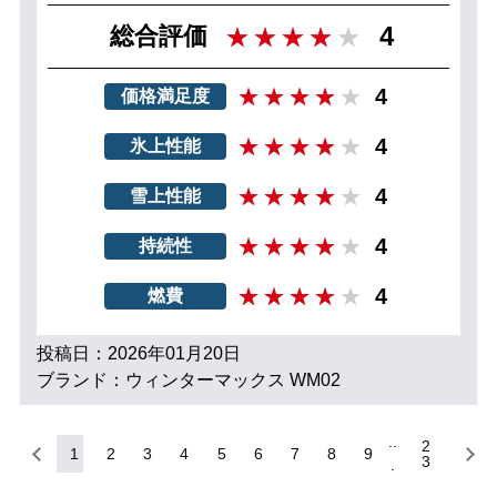
4
総合評価
4
価格満足度
4
氷上性能
4
雪上性能
4
持続性
4
燃費
投稿日：2026年01月20日
ブランド：ウィンターマックス WM02
2
1
2
3
4
5
6
7
8
9
3