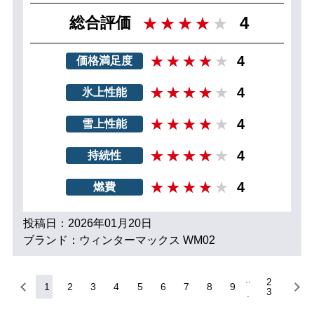
4
総合評価
4
価格満足度
4
氷上性能
4
雪上性能
4
持続性
4
燃費
投稿日：2026年01月20日
ブランド：ウィンターマックス WM02
2
1
2
3
4
5
6
7
8
9
3