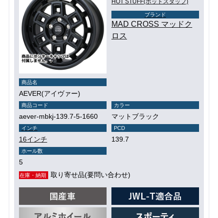
HOT STUFF(ホットスタッフ)
ブランド
MAD CROSS マッドク
ロス
商品名
AEVER(アイヴァー)
商品コード
カラー
aever-mbkj-139.7-5-1660
マットブラック
インチ
PCD
16インチ
139.7
ホール数
5
取り寄せ品(要問い合わせ)
在庫・納期