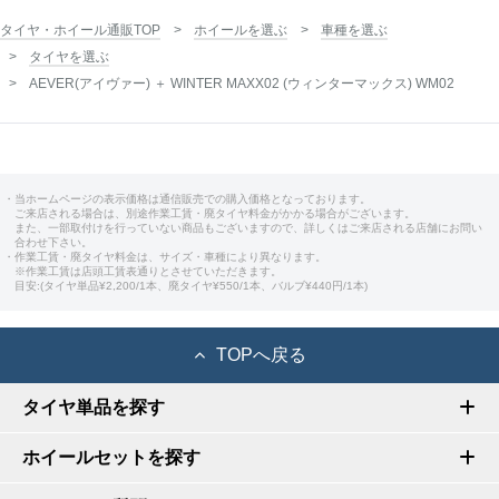
タイヤ・ホイール通販TOP
ホイールを選ぶ
車種を選ぶ
タイヤを選ぶ
AEVER(アイヴァー) ＋ WINTER MAXX02 (ウィンターマックス) WM02
・当ホームページの表示価格は通信販売での購入価格となっております。
ご来店される場合は、別途作業工賃・廃タイヤ料金がかかる場合がございます。
また、一部取付けを行っていない商品もございますので、詳しくはご来店される店舗にお問い
合わせ下さい。
・作業工賃・廃タイヤ料金は、サイズ・車種により異なります。
※作業工賃は店頭工賃表通りとさせていただきます。
目安:(タイヤ単品¥2,200/1本、廃タイヤ¥550/1本、バルブ¥440円/1本)
TOPへ戻る
タイヤ単品を探す
ホイールセットを探す