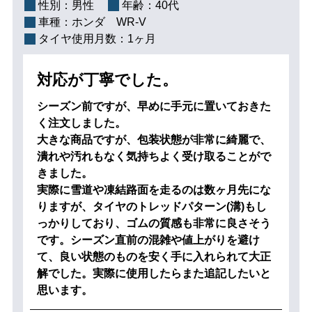
性別：
男性
年齢：
40代
車種：
ホンダ WR-V
タイヤ使用月数：
1ヶ月
対応が丁寧でした。
シーズン前ですが、早めに手元に置いておきた
く注文しました。
大きな商品ですが、包装状態が非常に綺麗で、
潰れや汚れもなく気持ちよく受け取ることがで
きました。
実際に雪道や凍結路面を走るのは数ヶ月先にな
りますが、タイヤのトレッドパターン(溝)もし
っかりしており、ゴムの質感も非常に良さそう
です。シーズン直前の混雑や値上がりを避け
て、良い状態のものを安く手に入れられて大正
解でした。実際に使用したらまた追記したいと
思います。