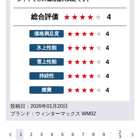
4
総合評価
4
価格満足度
4
氷上性能
4
雪上性能
4
持続性
4
燃費
投稿日：2026年01月20日
ブランド：ウィンターマックス WM02
2
1
2
3
4
5
6
7
8
9
3