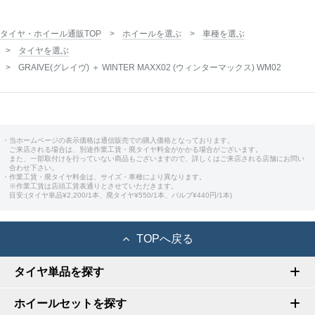
タイヤ・ホイール通販TOP
ホイールを選ぶ
車種を選ぶ
タイヤを選ぶ
GRAIVE(グレイヴ) ＋ WINTER MAXX02 (ウィンターマックス) WM02
・当ホームページの表示価格は通信販売での購入価格となっております。
ご来店される場合は、別途作業工賃・廃タイヤ料金がかかる場合がございます。
また、一部取付けを行っていない商品もございますので、詳しくはご来店される店舗にお問い
合わせ下さい。
・作業工賃・廃タイヤ料金は、サイズ・車種により異なります。
※作業工賃は店頭工賃表通りとさせていただきます。
目安:(タイヤ単品¥2,200/1本、廃タイヤ¥550/1本、バルブ¥440円/1本)
TOPへ戻る
タイヤ単品を探す
ホイールセットを探す