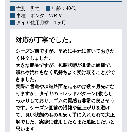
性別：
男性
年齢：
40代
車種：
ホンダ WR-V
タイヤ使用月数：
1ヶ月
対応が丁寧でした。
シーズン前ですが、早めに手元に置いておきた
く注文しました。
大きな商品ですが、包装状態が非常に綺麗で、
潰れや汚れもなく気持ちよく受け取ることがで
きました。
実際に雪道や凍結路面を走るのは数ヶ月先にな
りますが、タイヤのトレッドパターン(溝)もし
っかりしており、ゴムの質感も非常に良さそう
です。シーズン直前の混雑や値上がりを避け
て、良い状態のものを安く手に入れられて大正
解でした。実際に使用したらまた追記したいと
思います。