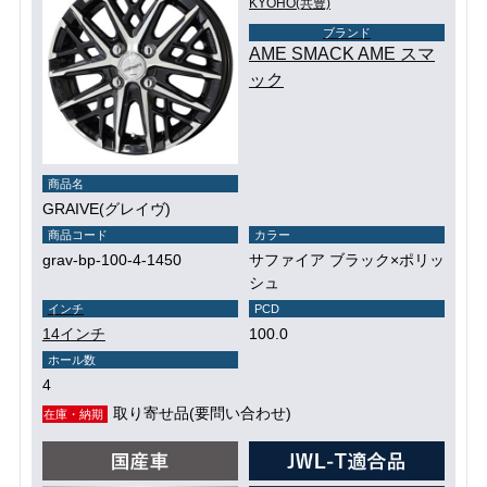
KYOHO(共豊)
ブランド
AME SMACK AME スマ
ック
商品名
GRAIVE(グレイヴ)
商品コード
カラー
grav-bp-100-4-1450
サファイア ブラック×ポリッ
シュ
インチ
PCD
14インチ
100.0
ホール数
4
取り寄せ品(要問い合わせ)
在庫・納期