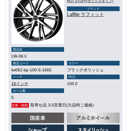
HOT STUFF(ホットスタッフ)
ブランド
Laffite ラフィット
商品名
LW-06Ⅱ
商品コード
カラー
lw062-bp-100-5-1665
ブラックポリッシュ
インチ
PCD
16インチ
100.0
ホール数
5
取寄せ品 3-5営業日(欠品時ご連絡)
在庫・納期