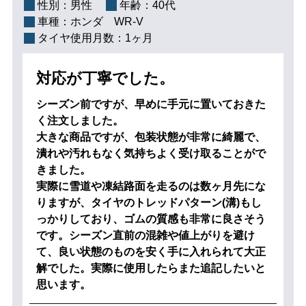
性別：
男性
年齢：
40代
車種：
ホンダ WR-V
タイヤ使用月数：
1ヶ月
対応が丁寧でした。
シーズン前ですが、早めに手元に置いておきた
く注文しました。
大きな商品ですが、包装状態が非常に綺麗で、
潰れや汚れもなく気持ちよく受け取ることがで
きました。
実際に雪道や凍結路面を走るのは数ヶ月先にな
りますが、タイヤのトレッドパターン(溝)もし
っかりしており、ゴムの質感も非常に良さそう
です。シーズン直前の混雑や値上がりを避け
て、良い状態のものを安く手に入れられて大正
解でした。実際に使用したらまた追記したいと
思います。