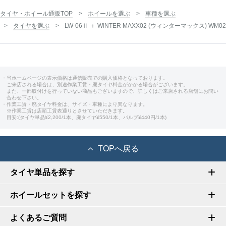
タイヤ・ホイール通販TOP
ホイールを選ぶ
車種を選ぶ
タイヤを選ぶ
LW-06Ⅱ ＋ WINTER MAXX02 (ウィンターマックス) WM02
・当ホームページの表示価格は通信販売での購入価格となっております。
ご来店される場合は、別途作業工賃・廃タイヤ料金がかかる場合がございます。
また、一部取付けを行っていない商品もございますので、詳しくはご来店される店舗にお問い
合わせ下さい。
・作業工賃・廃タイヤ料金は、サイズ・車種により異なります。
※作業工賃は店頭工賃表通りとさせていただきます。
目安:(タイヤ単品¥2,200/1本、廃タイヤ¥550/1本、バルブ¥440円/1本)
TOPへ戻る
タイヤ単品を探す
ホイールセットを探す
よくあるご質問