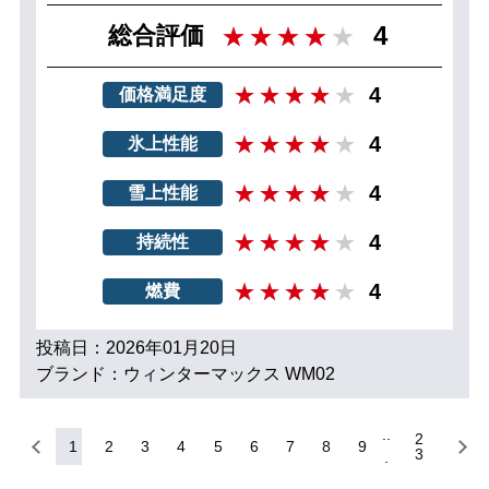
4
総合評価
4
価格満足度
4
氷上性能
4
雪上性能
4
持続性
4
燃費
投稿日：2026年01月20日
ブランド：ウィンターマックス WM02
2
1
2
3
4
5
6
7
8
9
3