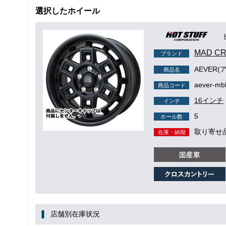
選択したホイール
MAD C
ブランド
AEVER(
商品名
aever-mb
商品コード
16インチ
インチ
5
ホール数
取り寄せ
在庫・納期
店舗別在庫状況