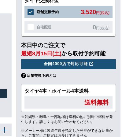
タイヤ交換料金
3,520
店舗交換予約
円(税込)
0
自宅配送
円(税込)
本日中のご注文で
最短8月15日(土)
から取付予約可能
全国4000店で対応可能
店舗交換予約とは
タイヤ4本・ホイール4本送料
送料無料
※沖縄県・離島・一部地域は送料の他に別途中継料が発
生します。詳しくはお問い合わせください。
※メーカー様に製造年週を指定した発注ができない事か
ら、ご質問、ご指定はお受けできません