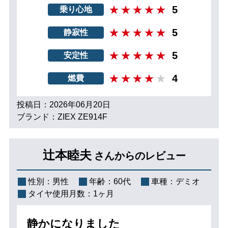
5
乗り心地
5
静寂性
5
安定性
4
燃費
投稿日：2026年06月20日
ブランド：ZIEX ZE914F
辻本睦夫
さんからのレビュー
性別：
男性
年齢：
60代
車種：
デミオ
タイヤ使用月数：
1ヶ月
静かになりました