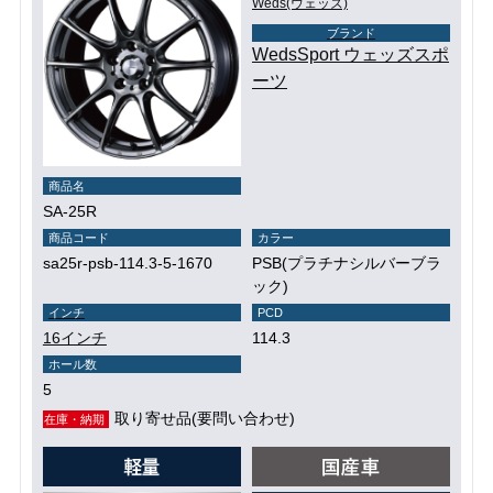
Weds(ウェッズ)
ブランド
WedsSport ウェッズスポ
ーツ
商品名
SA-25R
商品コード
カラー
sa25r-psb-114.3-5-1670
PSB(プラチナシルバーブラ
ック)
インチ
PCD
16インチ
114.3
ホール数
5
取り寄せ品(要問い合わせ)
在庫・納期