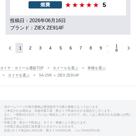
5
燃費
投稿日：2026年06月16日
ブランド：ZIEX ZE914F
1
1
2
3
4
5
6
7
8
9
8
タイヤ・ホイール通販TOP
ホイールを選ぶ
車種を選ぶ
タイヤを選ぶ
SA-25R ＋ ZIEX ZE914F
・当ホームページの表示価格は通信販売での購入価格となっております。
ご来店される場合は、別途作業工賃・廃タイヤ料金がかかる場合がございます。
また、一部取付けを行っていない商品もございますので、詳しくはご来店される店舗にお問い
合わせ下さい。
・作業工賃・廃タイヤ料金は、サイズ・車種により異なります。
※作業工賃は店頭工賃表通りとさせていただきます。
目安:(タイヤ単品¥2,200/1本、廃タイヤ¥550/1本、バルブ¥440円/1本)