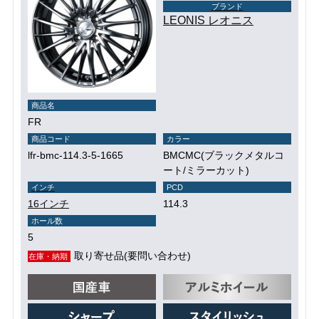
ブランド
LEONIS レオニス
商品名
FR
商品コード
カラー
lfr-bmc-114.3-5-1665
BMCMC(ブラックメタルコ
ート/ミラーカット)
インチ
PCD
16インチ
114.3
ホール数
5
取り寄せ品(要問い合わせ)
在庫・納期