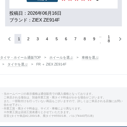
投稿日：2026年06月16日
ブランド：ZIEX ZE914F
1
1
2
3
4
5
6
7
8
9
8
タイヤ・ホイール通販TOP
ホイールを選ぶ
車種を選ぶ
タイヤを選ぶ
FR ＋ ZIEX ZE914F
・当ホームページの表示価格は通信販売での購入価格となっております。
ご来店される場合は、別途作業工賃・廃タイヤ料金がかかる場合がございます。
また、一部取付けを行っていない商品もございますので、詳しくはご来店される店舗にお問い
合わせ下さい。
・作業工賃・廃タイヤ料金は、サイズ・車種により異なります。
※作業工賃は店頭工賃表通りとさせていただきます。
目安:(タイヤ単品¥2,200/1本、廃タイヤ¥550/1本、バルブ¥440円/1本)