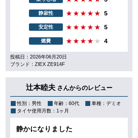
5
静寂性
5
安定性
4
燃費
投稿日：2026年06月20日
ブランド：ZIEX ZE914F
辻本睦夫
さんからのレビュー
性別：
男性
年齢：
60代
車種：
デミオ
タイヤ使用月数：
1ヶ月
静かになりました