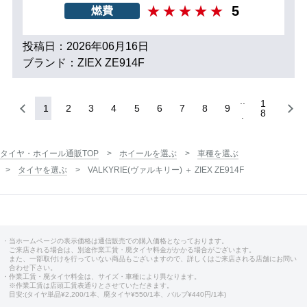
5
燃費
投稿日：2026年06月16日
ブランド：ZIEX ZE914F
1
1
2
3
4
5
6
7
8
9
8
タイヤ・ホイール通販TOP
ホイールを選ぶ
車種を選ぶ
タイヤを選ぶ
VALKYRIE(ヴァルキリー) ＋ ZIEX ZE914F
・当ホームページの表示価格は通信販売での購入価格となっております。
ご来店される場合は、別途作業工賃・廃タイヤ料金がかかる場合がございます。
また、一部取付けを行っていない商品もございますので、詳しくはご来店される店舗にお問い
合わせ下さい。
・作業工賃・廃タイヤ料金は、サイズ・車種により異なります。
※作業工賃は店頭工賃表通りとさせていただきます。
目安:(タイヤ単品¥2,200/1本、廃タイヤ¥550/1本、バルブ¥440円/1本)