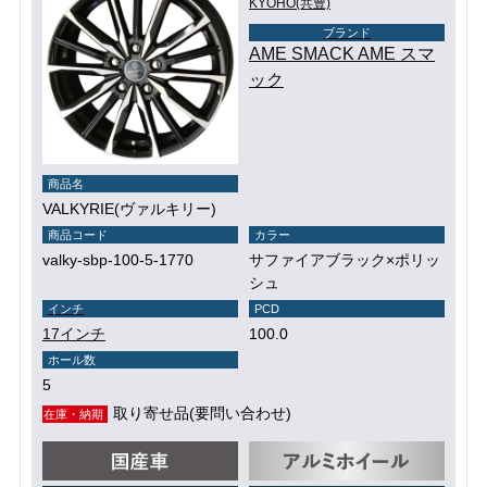
KYOHO(共豊)
ブランド
AME SMACK AME スマ
ック
商品名
VALKYRIE(ヴァルキリー)
商品コード
カラー
valky-sbp-100-5-1770
サファイアブラック×ポリッ
シュ
インチ
PCD
17インチ
100.0
ホール数
5
取り寄せ品(要問い合わせ)
在庫・納期