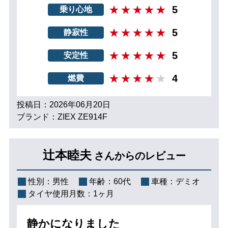
5
乗り心地
5
静寂性
5
安定性
4
燃費
投稿日：2026年06月20日
ブランド：ZIEX ZE914F
辻本睦夫
さんからのレビュー
性別：
男性
年齢：
60代
車種：
デミオ
タイヤ使用月数：
1ヶ月
静かになりました