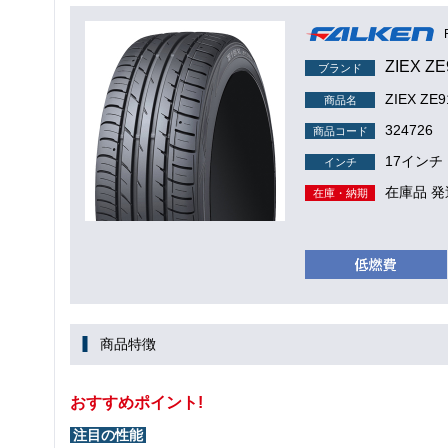
ZIEX ZE
ブランド
ZIEX ZE9
商品名
324726
商品コード
17インチ
インチ
在庫品 発
在庫・納期
商品特徴
おすすめポイント!
注目の性能