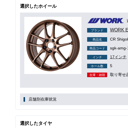
選択したホイール
WORK 
ブランド
CR Shig
商品名
sgk-amg-
商品コード
17インチ
インチ
5
ホール数
取り寄せ
在庫・納期
店舗別在庫状況
選択したタイヤ