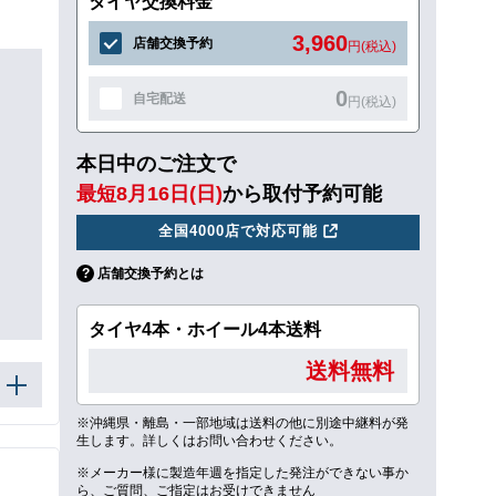
タイヤ交換料金
3,960
店舗交換予約
円(税込)
0
自宅配送
円(税込)
本日中のご注文で
最短8月16日(日)
から取付予約可能
全国4000店で対応可能
店舗交換予約とは
タイヤ4本・ホイール4本送料
送料無料
※沖縄県・離島・一部地域は送料の他に別途中継料が発
生します。詳しくはお問い合わせください。
※メーカー様に製造年週を指定した発注ができない事か
ら、ご質問、ご指定はお受けできません