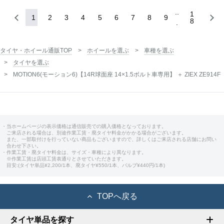
1
1
2
3
4
5
6
7
8
9
8
タイヤ・ホイール通販TOP
ホイールを選ぶ
車種を選ぶ
タイヤを選ぶ
MOTION6(モーション6)【14R球面座 14×1.5ボルト車専用】 ＋ ZIEX ZE914F
・当ホームページの表示価格は通信販売での購入価格となっております。
ご来店される場合は、別途作業工賃・廃タイヤ料金がかかる場合がございます。
また、一部取付けを行っていない商品もございますので、詳しくはご来店される店舗にお問い
合わせ下さい。
・作業工賃・廃タイヤ料金は、サイズ・車種により異なります。
※作業工賃は店頭工賃表通りとさせていただきます。
目安:(タイヤ単品¥2,200/1本、廃タイヤ¥550/1本、バルブ¥440円/1本)
TOPへ戻る
タイヤ単品を探す