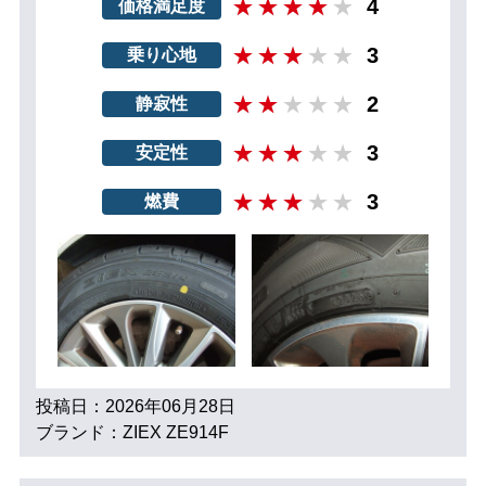
4
価格満足度
3
乗り心地
2
静寂性
3
安定性
3
燃費
投稿日：2026年06月28日
ブランド：ZIEX ZE914F