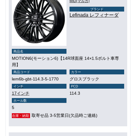
MID(マルカ)
ブランド
Lefinada レフィナーダ
商品名
MOTION6(モーション6)【14R球面座 14×1.5ボルト車専
用】
商品コード
カラー
lem6b-gbt-114.3-5-1770
グロスブラック
インチ
PCD
17インチ
114.3
ホール数
5
取寄せ品 3-5営業日(欠品時ご連絡)
在庫・納期