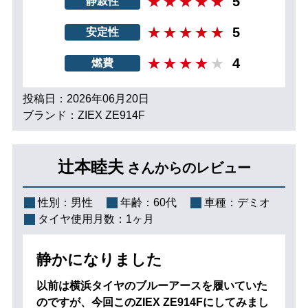
5
静寂性
5
安定性
4
燃費
投稿日：2026年06月20日
ブランド：ZIEX ZE914F
辻本睦夫
さんからのレビュー
性別：
男性
年齢：
60代
車種：
デミオ
タイヤ使用月数：
1ヶ月
静かになりました
以前は横浜タイヤのブルーアースを履いていた
のですが、今回このZIEX ZE914Fにしてみまし