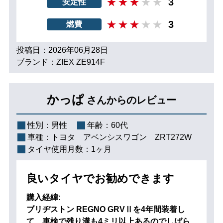
3
安定性
3
燃費
投稿日：2026年06月28日
ブランド：ZIEX ZE914F
かっぱ
さんからのレビュー
性別：
男性
年齢：
60代
車種：
トヨタ アベンシスワゴン ZRT272W
タイヤ使用月数：
1ヶ月
良いタイヤでお勧めできます
購入経緯:
ブリヂストン REGNO GRVⅡを4年間装着し
て、車検で残り溝も4ミリ以上あるのでしばら