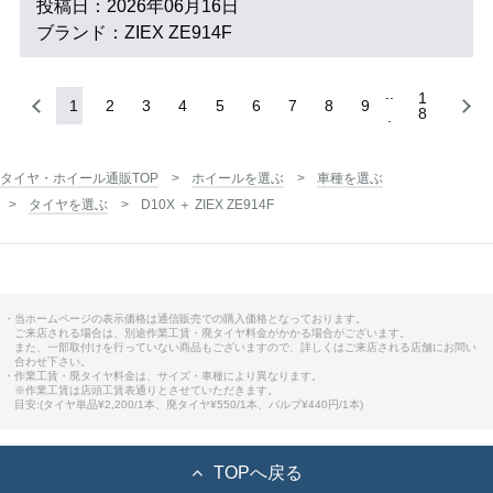
投稿日：2026年06月16日
ブランド：ZIEX ZE914F
1
1
2
3
4
5
6
7
8
9
8
タイヤ・ホイール通販TOP
ホイールを選ぶ
車種を選ぶ
タイヤを選ぶ
D10X ＋ ZIEX ZE914F
・当ホームページの表示価格は通信販売での購入価格となっております。
ご来店される場合は、別途作業工賃・廃タイヤ料金がかかる場合がございます。
また、一部取付けを行っていない商品もございますので、詳しくはご来店される店舗にお問い
合わせ下さい。
・作業工賃・廃タイヤ料金は、サイズ・車種により異なります。
※作業工賃は店頭工賃表通りとさせていただきます。
目安:(タイヤ単品¥2,200/1本、廃タイヤ¥550/1本、バルブ¥440円/1本)
TOPへ戻る