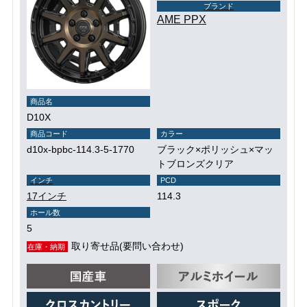
ブランド
AME PPX
商品名
D10X
商品コード
カラー
d10x-bpbc-114.3-5-1770
ブラック×ポリッシュ×マッ
トブロンズクリア
インチ
PCD
17インチ
114.3
ホール数
5
取り寄せ品(要問い合わせ)
在庫・納期