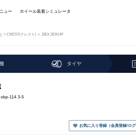
ニュー
ホイール装着
シミュレータ
ぶ
CREST(クレスト) ＋ ZIEX ZE914F
種
タイヤ
認
sbp-114.3-5
お気に入り登録（会員登録/ロ