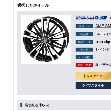
選択したホイール
AME S
ブランド
CREST(
商品名
crest-sbp
商品コード
17インチ
インチ
5
ホール数
取り寄せ
在庫・納期
店舗別在庫状況