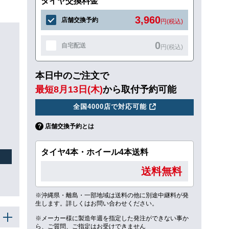
タイヤ交換料金
3,960
店舗交換予約
円(税込)
0
自宅配送
円(税込)
本日中のご注文で
最短8月13日(木)
から取付予約可能
全国4000店で対応可能
店舗交換予約とは
タイヤ4本・ホイール4本送料
送料無料
※沖縄県・離島・一部地域は送料の他に別途中継料が発
生します。詳しくはお問い合わせください。
※メーカー様に製造年週を指定した発注ができない事か
ら、ご質問、ご指定はお受けできません