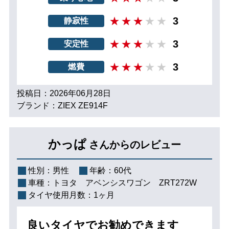
3
静寂性
3
安定性
3
燃費
投稿日：2026年06月28日
ブランド：ZIEX ZE914F
かっぱ
さんからのレビュー
性別：
男性
年齢：
60代
車種：
トヨタ アベンシスワゴン ZRT272W
タイヤ使用月数：
1ヶ月
良いタイヤでお勧めできます