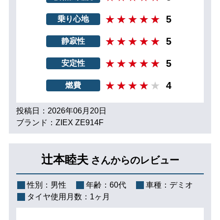
5
乗り心地
5
静寂性
5
安定性
4
燃費
投稿日：2026年06月20日
ブランド：ZIEX ZE914F
辻本睦夫
さんからのレビュー
性別：
男性
年齢：
60代
車種：
デミオ
タイヤ使用月数：
1ヶ月