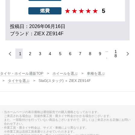
5
燃費
投稿日：2026年06月16日
ブランド：ZIEX ZE914F
1
1
2
3
4
5
6
7
8
9
8
タイヤ・ホイール通販TOP
ホイールを選ぶ
車種を選ぶ
タイヤを選ぶ
StaG(スタッグ) ＋ ZIEX ZE914F
・当ホームページの表示価格は通信販売での購入価格となっております。
ご来店される場合は、別途作業工賃・廃タイヤ料金がかかる場合がございます。
また、一部取付けを行っていない商品もございますので、詳しくはご来店される店舗にお問い
合わせ下さい。
・作業工賃・廃タイヤ料金は、サイズ・車種により異なります。
※作業工賃は店頭工賃表通りとさせていただきます。