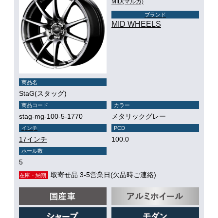
MID(マルカ)
ブランド
MID WHEELS
商品名
StaG(スタッグ)
商品コード
カラー
stag-mg-100-5-1770
メタリックグレー
インチ
PCD
17インチ
100.0
ホール数
5
取寄せ品 3-5営業日(欠品時ご連絡)
在庫・納期