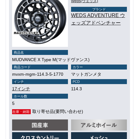
Weds(ウェッズ)
ブランド
WEDS ADVENTURE ウ
ェッズアドベンチャー
商品名
MUDVANCE X Type M(マッドヴァンス)
商品コード
カラー
mvxm-mgm-114.3-5-1770
マットガンメタ
インチ
PCD
17インチ
114.3
ホール数
5
取り寄せ品(要問い合わせ)
在庫・納期