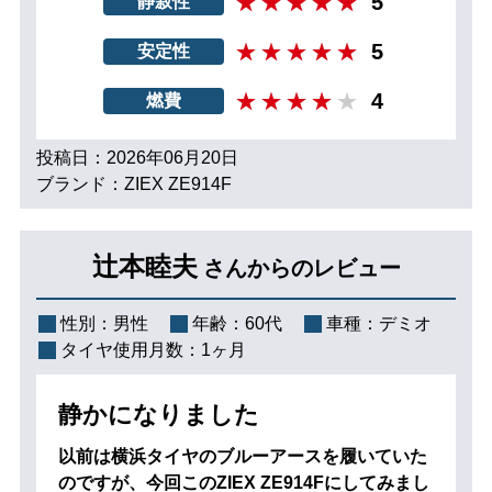
5
静寂性
5
安定性
4
燃費
投稿日：2026年06月20日
ブランド：ZIEX ZE914F
辻本睦夫
さんからのレビュー
性別：
男性
年齢：
60代
車種：
デミオ
タイヤ使用月数：
1ヶ月
静かになりました
以前は横浜タイヤのブルーアースを履いていた
のですが、今回このZIEX ZE914Fにしてみまし