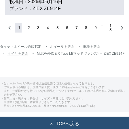
投稿日：2026年06月16日
ブランド：ZIEX ZE914F
1
1
2
3
4
5
6
7
8
9
8
タイヤ・ホイール通販TOP
ホイールを選ぶ
車種を選ぶ
タイヤを選ぶ
MUDVANCE X Type M(マッドヴァンス) ＋ ZIEX ZE914F
・当ホームページの表示価格は通信販売での購入価格となっております。
ご来店される場合は、別途作業工賃・廃タイヤ料金がかかる場合がございます。
また、一部取付けを行っていない商品もございますので、詳しくはご来店される店舗にお問い
合わせ下さい。
・作業工賃・廃タイヤ料金は、サイズ・車種により異なります。
※作業工賃は店頭工賃表通りとさせていただきます。
目安:(タイヤ単品¥2,200/1本、廃タイヤ¥550/1本、バルブ¥440円/1本)
TOPへ戻る