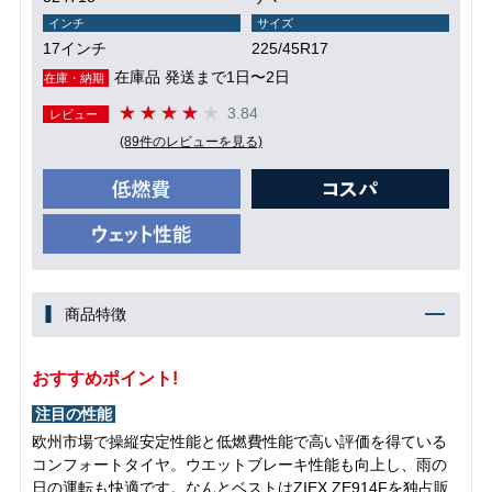
インチ
サイズ
17インチ
225/45R17
在庫品 発送まで1日〜2日
在庫・納期
3.84
レビュー
(89件のレビューを見る)
商品特徴
おすすめポイント!
注目の性能
欧州市場で操縦安定性能と低燃費性能で高い評価を得ている
コンフォートタイヤ。ウエットブレーキ性能も向上し、雨の
日の運転も快適です。なんとベストはZIEX ZE914Fを独占販