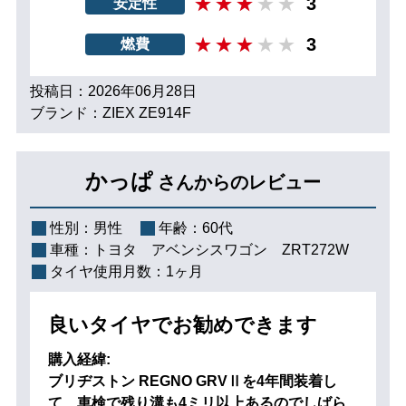
3
安定性
3
燃費
投稿日：2026年06月28日
ブランド：ZIEX ZE914F
かっぱ
さんからのレビュー
性別：
男性
年齢：
60代
車種：
トヨタ アベンシスワゴン ZRT272W
タイヤ使用月数：
1ヶ月
良いタイヤでお勧めできます
購入経緯:
ブリヂストン REGNO GRVⅡを4年間装着し
て、車検で残り溝も4ミリ以上あるのでしばら