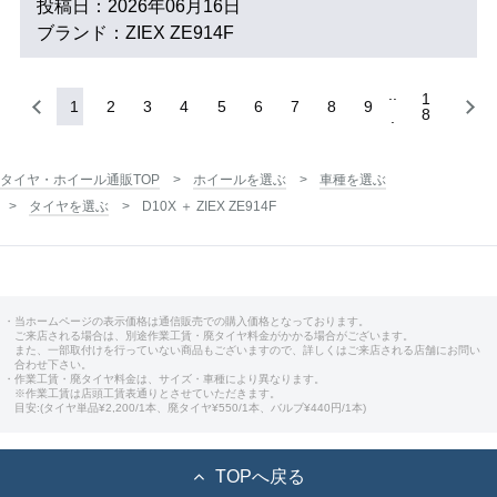
投稿日：2026年06月16日
ブランド：ZIEX ZE914F
1
1
2
3
4
5
6
7
8
9
8
タイヤ・ホイール通販TOP
ホイールを選ぶ
車種を選ぶ
タイヤを選ぶ
D10X ＋ ZIEX ZE914F
・当ホームページの表示価格は通信販売での購入価格となっております。
ご来店される場合は、別途作業工賃・廃タイヤ料金がかかる場合がございます。
また、一部取付けを行っていない商品もございますので、詳しくはご来店される店舗にお問い
合わせ下さい。
・作業工賃・廃タイヤ料金は、サイズ・車種により異なります。
※作業工賃は店頭工賃表通りとさせていただきます。
目安:(タイヤ単品¥2,200/1本、廃タイヤ¥550/1本、バルブ¥440円/1本)
TOPへ戻る