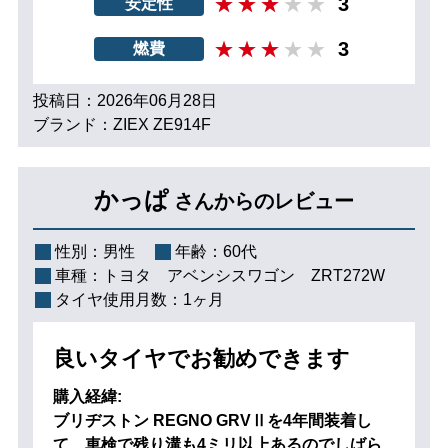
3
安定性
3
燃費
投稿日：2026年06月28日
ブランド：ZIEX ZE914F
かっぱ
さんからのレビュー
性別：
男性
年齢：
60代
車種：
トヨタ アベンシスワゴン ZRT272W
タイヤ使用月数：
1ヶ月
良いタイヤでお勧めできます
購入経緯:
ブリヂストン REGNO GRVⅡを4年間装着し
て、車検で残り溝も4ミリ以上あるのでしばら