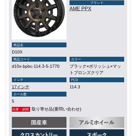
ブランド
AME PPX
商品名
D10X
商品コード
カラー
d10x-bpbc-114.3-5-1770
ブラック×ポリッシュ×マッ
トブロンズクリア
インチ
PCD
17インチ
114.3
ホール数
5
取り寄せ品(要問い合わせ)
在庫・納期