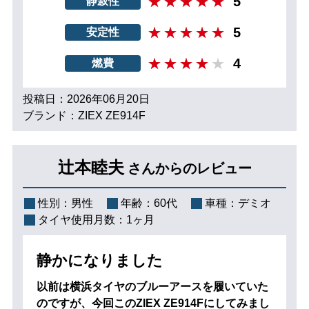
5
静寂性
5
安定性
4
燃費
投稿日：2026年06月20日
ブランド：ZIEX ZE914F
辻本睦夫
さんからのレビュー
性別：
男性
年齢：
60代
車種：
デミオ
タイヤ使用月数：
1ヶ月
静かになりました
以前は横浜タイヤのブルーアースを履いていた
のですが、今回このZIEX ZE914Fにしてみまし