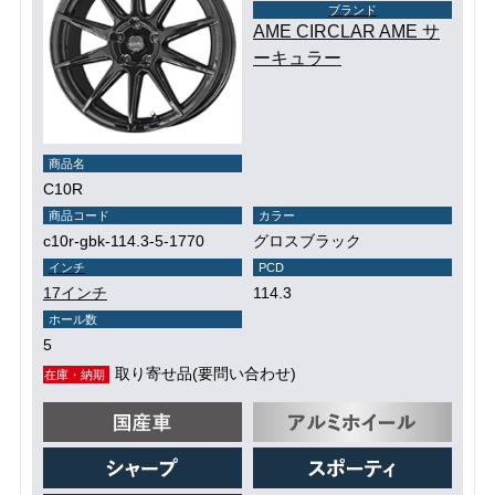
ブランド
AME CIRCLAR AME サ
ーキュラー
商品名
C10R
商品コード
カラー
c10r-gbk-114.3-5-1770
グロスブラック
インチ
PCD
17インチ
114.3
ホール数
5
取り寄せ品(要問い合わせ)
在庫・納期