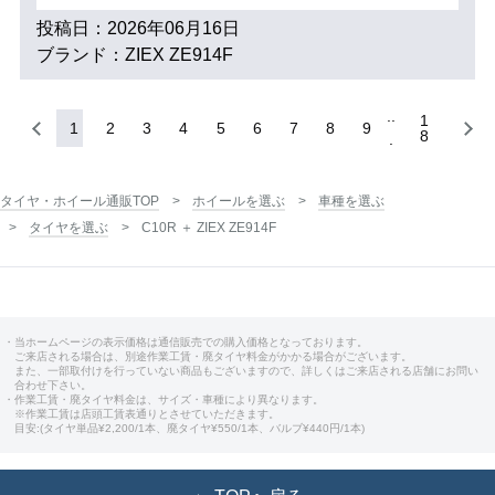
投稿日：2026年06月16日
ブランド：ZIEX ZE914F
1
1
2
3
4
5
6
7
8
9
8
タイヤ・ホイール通販TOP
ホイールを選ぶ
車種を選ぶ
タイヤを選ぶ
C10R ＋ ZIEX ZE914F
・当ホームページの表示価格は通信販売での購入価格となっております。
ご来店される場合は、別途作業工賃・廃タイヤ料金がかかる場合がございます。
また、一部取付けを行っていない商品もございますので、詳しくはご来店される店舗にお問い
合わせ下さい。
・作業工賃・廃タイヤ料金は、サイズ・車種により異なります。
※作業工賃は店頭工賃表通りとさせていただきます。
目安:(タイヤ単品¥2,200/1本、廃タイヤ¥550/1本、バルブ¥440円/1本)