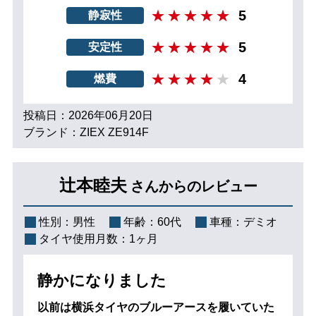
5
静寂性
5
安定性
4
燃費
投稿日：2026年06月20日
ブランド：ZIEX ZE914F
辻本睦夫
さんからのレビュー
性別：
男性
年齢：
60代
車種：
デミオ
タイヤ使用月数：
1ヶ月
静かになりました
以前は横浜タイヤのブルーアースを履いていた