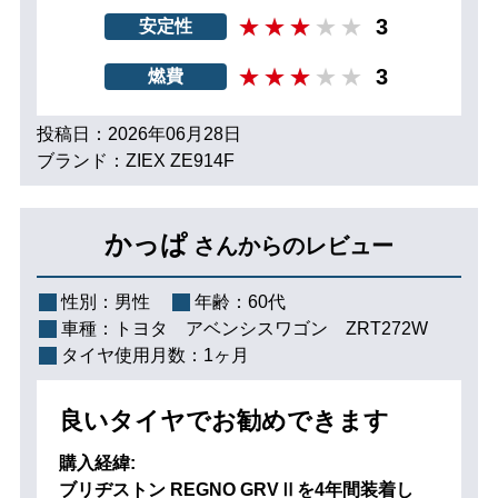
3
安定性
3
燃費
投稿日：2026年06月28日
ブランド：ZIEX ZE914F
かっぱ
さんからのレビュー
性別：
男性
年齢：
60代
車種：
トヨタ アベンシスワゴン ZRT272W
タイヤ使用月数：
1ヶ月
良いタイヤでお勧めできます
購入経緯:
ブリヂストン REGNO GRVⅡを4年間装着し