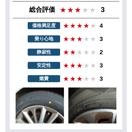
3
総合評価
4
価格満足度
3
乗り心地
2
静寂性
3
安定性
3
燃費