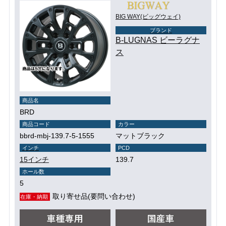
BIG WAY(ビッグウェイ)
ブランド
B-LUGNAS ビーラグナ
ス
商品名
BRD
商品コード
カラー
bbrd-mbj-139.7-5-1555
マットブラック
インチ
PCD
15インチ
139.7
ホール数
5
取り寄せ品(要問い合わせ)
在庫・納期