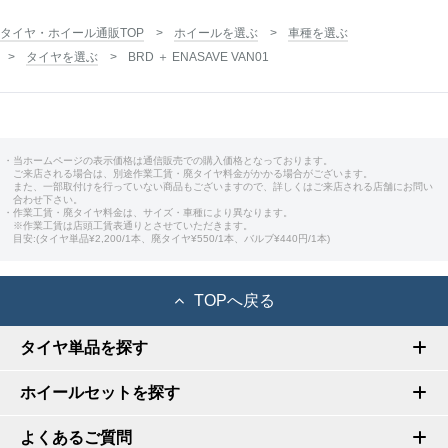
タイヤ・ホイール通販TOP
ホイールを選ぶ
車種を選ぶ
タイヤを選ぶ
BRD ＋ ENASAVE VAN01
・当ホームページの表示価格は通信販売での購入価格となっております。
ご来店される場合は、別途作業工賃・廃タイヤ料金がかかる場合がございます。
また、一部取付けを行っていない商品もございますので、詳しくはご来店される店舗にお問い
合わせ下さい。
・作業工賃・廃タイヤ料金は、サイズ・車種により異なります。
※作業工賃は店頭工賃表通りとさせていただきます。
目安:(タイヤ単品¥2,200/1本、廃タイヤ¥550/1本、バルブ¥440円/1本)
TOPへ戻る
タイヤ単品を探す
ホイールセットを探す
よくあるご質問