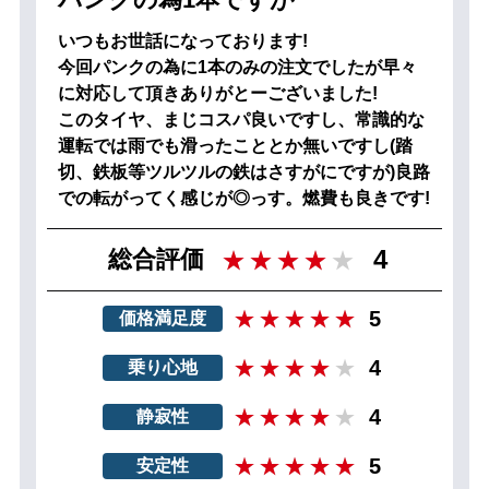
いつもお世話になっております!
今回パンクの為に1本のみの注文でしたが早々
に対応して頂きありがとーございました!
このタイヤ、まじコスパ良いですし、常識的な
運転では雨でも滑ったこととか無いですし(踏
切、鉄板等ツルツルの鉄はさすがにですが)良路
での転がってく感じが◎っす。燃費も良きです!
4
総合評価
5
価格満足度
4
乗り心地
4
静寂性
5
安定性