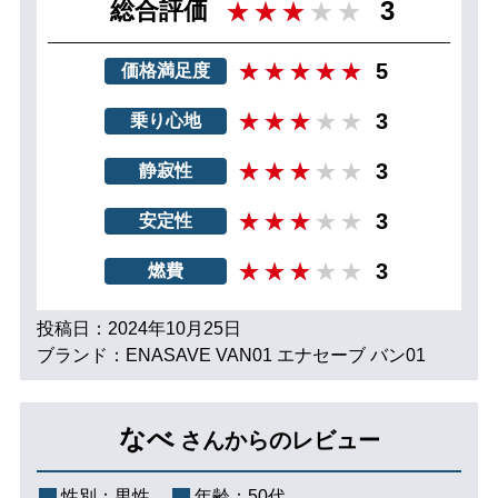
3
総合評価
5
価格満足度
3
乗り心地
3
静寂性
3
安定性
3
燃費
投稿日：2024年10月25日
ブランド：ENASAVE VAN01 エナセーブ バン01
なべ
さんからのレビュー
性別：
男性
年齢：
50代