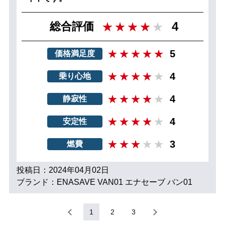
4
総合評価
5
価格満足度
4
乗り心地
4
静寂性
4
安定性
3
燃費
投稿日：2024年04月02日
ブランド：ENASAVE VAN01 エナセーブ バン01
1
2
3