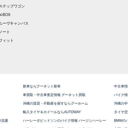
ステップワゴン
N-BOX
ムーヴキャンバス
ノート
フィット
新車ならグーネット新車
中古車情
車買取・中古車査定情報 グーネット買取
バイク情
沖縄の賃貸・不動産を探すならグーホーム
沖縄の中
輸入タイヤ＆ホイールならAUTOWAY
タイヤ交
車流通
ハーレーダビッドソンのバイク情報 バージンハーレー
BMWの