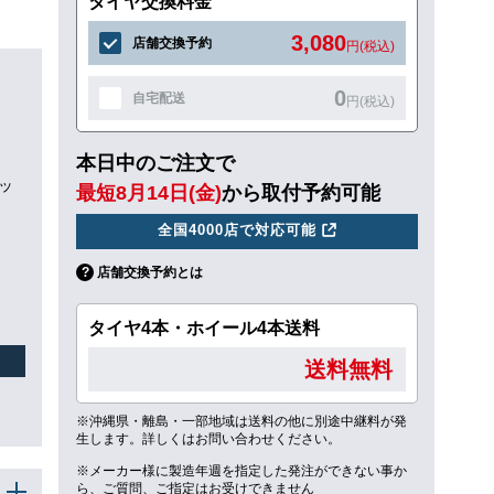
タイヤ交換料金
3,080
店舗交換予約
円(税込)
0
自宅配送
円(税込)
本日中のご注文で
リッ
最短8月14日(金)
から取付予約可能
全国4000店で対応可能
店舗交換予約とは
タイヤ4本・ホイール4本送料
送料無料
※沖縄県・離島・一部地域は送料の他に別途中継料が発
生します。詳しくはお問い合わせください。
※メーカー様に製造年週を指定した発注ができない事か
ら、ご質問、ご指定はお受けできません