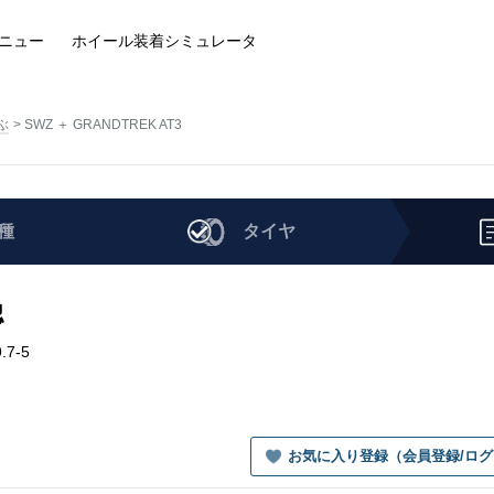
ニュー
ホイール装着
シミュレータ
ぶ
SWZ ＋ GRANDTREK AT3
種
タイヤ
認
.7-5
お気に入り登録（会員登録/ロ