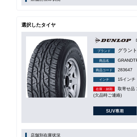
選択したタイヤ
グラント
ブランド
GRANDTR
商品名
283647
商品コード
15インチ
インチ
取寄せ品
在庫・納期
(欠品時ご連絡)
店舗別在庫状況