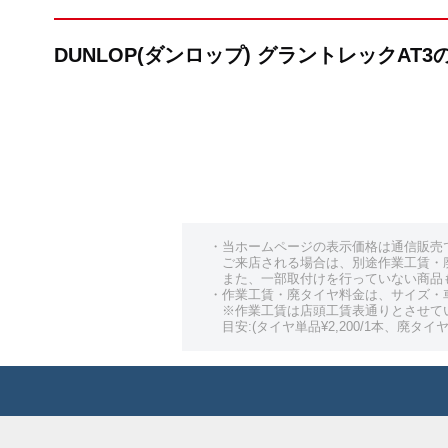
DUNLOP(ダンロップ) グラントレックAT
・当ホームページの表示価格は通信販売
ご来店される場合は、別途作業工賃・
また、一部取付けを行っていない商品
・作業工賃・廃タイヤ料金は、サイズ・
※作業工賃は店頭工賃表通りとさせて
目安:(タイヤ単品¥2,200/1本、廃タイヤ¥