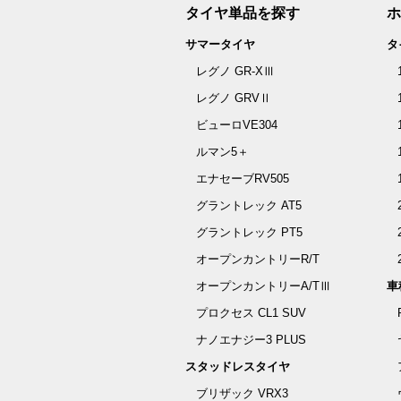
タイヤ単品を探す
ホ
サマータイヤ
タ
レグノ GR-XⅢ
レグノ GRVⅡ
ビューロVE304
ルマン5＋
エナセーブRV505
グラントレック AT5
グラントレック PT5
オープンカントリーR/T
オープンカントリーA/TⅢ
車
プロクセス CL1 SUV
ナノエナジー3 PLUS
スタッドレスタイヤ
ブリザック VRX3