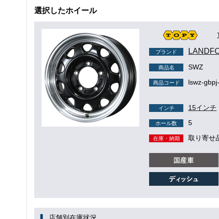
選択したホイール
LANDF
ブランド
SWZ
商品名
lswz-gbpj
商品コード
15インチ
インチ
5
ホール数
取り寄せ
在庫・納期
店舗別在庫状況