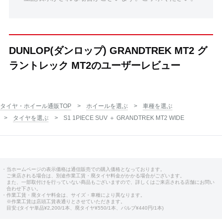
DUNLOP(ダンロップ) GRANDTREK MT2 グ
ラントレック MT2のユーザーレビュー
タイヤ・ホイール通販TOP
ホイールを選ぶ
車種を選ぶ
タイヤを選ぶ
S1 1PIECE SUV ＋ GRANDTREK MT2 WIDE
・当ホームページの表示価格は通信販売での購入価格となっております。
ご来店される場合は、別途作業工賃・廃タイヤ料金がかかる場合がございます。
また、一部取付けを行っていない商品もございますので、詳しくはご来店される店舗にお問い
合わせ下さい。
・作業工賃・廃タイヤ料金は、サイズ・車種により異なります。
※作業工賃は店頭工賃表通りとさせていただきます。
目安:(タイヤ単品¥2,200/1本、廃タイヤ¥550/1本、バルブ¥440円/1本)