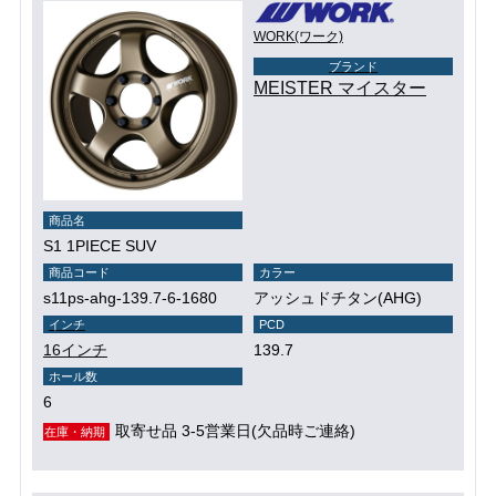
WORK(ワーク)
ブランド
MEISTER マイスター
商品名
S1 1PIECE SUV
商品コード
カラー
s11ps-ahg-139.7-6-1680
アッシュドチタン(AHG)
インチ
PCD
16インチ
139.7
ホール数
6
取寄せ品 3-5営業日(欠品時ご連絡)
在庫・納期