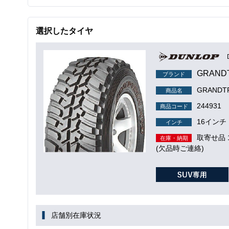
選択したタイヤ
GRAND
ブランド
GRANDTR
商品名
244931
商品コード
16インチ
インチ
取寄せ品
在庫・納期
(欠品時ご連絡)
店舗別在庫状況