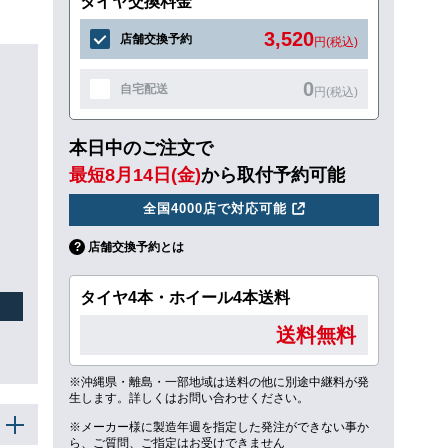
タイヤ交換料金
3,520
店舗交換予約
円(税込)
0
自宅配送
円(税込)
本日中のご注文で
最短8月14日(金)
から取付予約可能
全国4000店で対応可能
店舗交換予約とは
タイヤ4本・ホイール4本送料
送料無料
※沖縄県・離島・一部地域は送料の他に別途中継料が発
生します。詳しくはお問い合わせください。
※メーカー様に製造年週を指定した発注ができない事か
ら、ご質問、ご指定はお受けできません