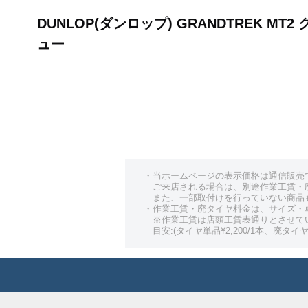
DUNLOP(ダンロップ) GRANDTREK M
ュー
・当ホームページの表示価格は通信販売
ご来店される場合は、別途作業工賃・
また、一部取付けを行っていない商品
・作業工賃・廃タイヤ料金は、サイズ・
※作業工賃は店頭工賃表通りとさせて
目安:(タイヤ単品¥2,200/1本、廃タイヤ¥