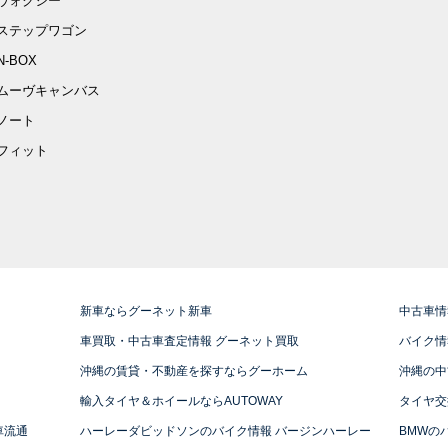
ヴォクシー
ステップワゴン
N-BOX
ムーヴキャンバス
ノート
フィット
新車ならグーネット新車
中古車情
車買取・中古車査定情報 グーネット買取
バイク情
沖縄の賃貸・不動産を探すならグーホーム
沖縄の中
輸入タイヤ＆ホイールならAUTOWAY
タイヤ交
車流通
ハーレーダビッドソンのバイク情報 バージンハーレー
BMWの