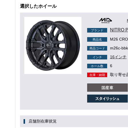
選択したホイール
NITRO
ブランド
M26 CR
商品名
m26c-bbk
商品コード
16インチ
インチ
6
ホール数
取り寄せ
在庫・納期
店舗別在庫状況