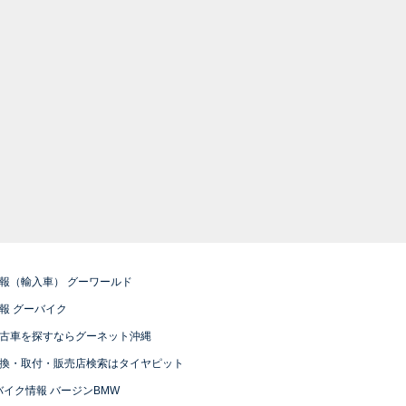
報（輸入車） グーワールド
報 グーバイク
古車を探すならグーネット沖縄
換・取付・販売店検索はタイヤピット
バイク情報 バージンBMW