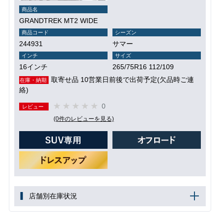
商品名
GRANDTREK MT2 WIDE
商品コード
シーズン
244931
サマー
インチ
サイズ
16インチ
265/75R16 112/109
取寄せ品 10営業日前後で出荷予定(欠品時ご連
在庫・納期
絡)
0
レビュー
(0件のレビューを見る)
店舗別在庫状況