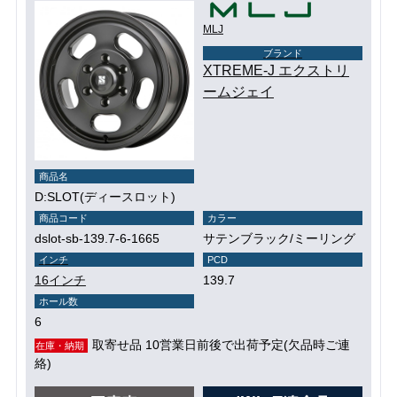
MLJ
ブランド
XTREME-J エクストリ
ームジェイ
商品名
D:SLOT(ディースロット)
商品コード
カラー
dslot-sb-139.7-6-1665
サテンブラック/ミーリング
インチ
PCD
16インチ
139.7
ホール数
6
取寄せ品 10営業日前後で出荷予定(欠品時ご連
在庫・納期
絡)