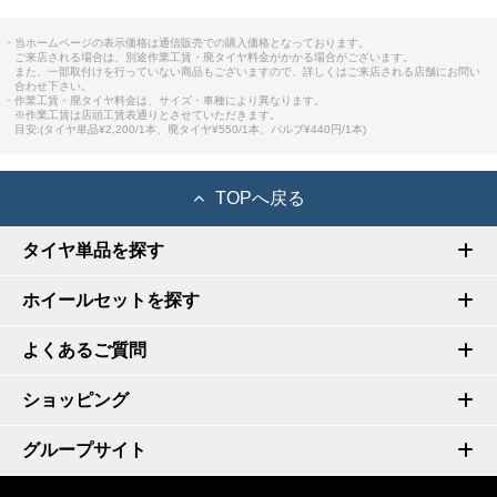
・当ホームページの表示価格は通信販売での購入価格となっております。
ご来店される場合は、別途作業工賃・廃タイヤ料金がかかる場合がございます。
また、一部取付けを行っていない商品もございますので、詳しくはご来店される店舗にお問い
合わせ下さい。
・作業工賃・廃タイヤ料金は、サイズ・車種により異なります。
※作業工賃は店頭工賃表通りとさせていただきます。
目安:(タイヤ単品¥2,200/1本、廃タイヤ¥550/1本、バルブ¥440円/1本)
TOPへ戻る
タイヤ単品を探す
ホイールセットを探す
よくあるご質問
ショッピング
グループサイト