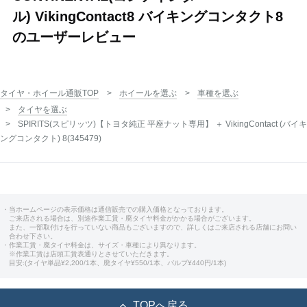
ル) VikingContact8 バイキングコンタクト8
のユーザーレビュー
タイヤ・ホイール通販TOP
ホイールを選ぶ
車種を選ぶ
タイヤを選ぶ
SPIRITS(スピリッツ)【トヨタ純正 平座ナット専用】 ＋ VikingContact (バイキ
ングコンタクト) 8(345479)
・当ホームページの表示価格は通信販売での購入価格となっております。
ご来店される場合は、別途作業工賃・廃タイヤ料金がかかる場合がございます。
また、一部取付けを行っていない商品もございますので、詳しくはご来店される店舗にお問い
合わせ下さい。
・作業工賃・廃タイヤ料金は、サイズ・車種により異なります。
※作業工賃は店頭工賃表通りとさせていただきます。
目安:(タイヤ単品¥2,200/1本、廃タイヤ¥550/1本、バルブ¥440円/1本)
TOPへ戻る