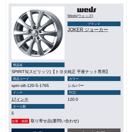
Weds(ウェッズ)
ブランド
JOKER ジョーカー
商品名
SPIRITS(スピリッツ)【トヨタ純正 平座ナット専用】
商品コード
カラー
spiri-silt-120-5-1765
シルバー
インチ
PCD
17インチ
120.0
ホール数
5
取り寄せ品(要問い合わせ)
在庫・納期