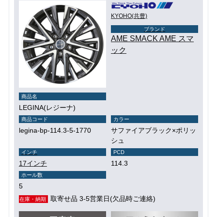
KYOHO(共豊)
ブランド
AME SMACK AME スマ
ック
商品名
LEGINA(レジーナ)
商品コード
カラー
legina-bp-114.3-5-1770
サファイアブラック×ポリッ
シュ
インチ
PCD
17インチ
114.3
ホール数
5
取寄せ品 3-5営業日(欠品時ご連絡)
在庫・納期