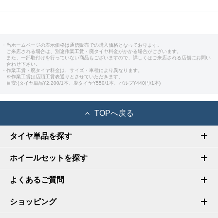
・当ホームページの表示価格は通信販売での購入価格となっております。
ご来店される場合は、別途作業工賃・廃タイヤ料金がかかる場合がございます。
また、一部取付けを行っていない商品もございますので、詳しくはご来店される店舗にお問い
合わせ下さい。
・作業工賃・廃タイヤ料金は、サイズ・車種により異なります。
※作業工賃は店頭工賃表通りとさせていただきます。
目安:(タイヤ単品¥2,200/1本、廃タイヤ¥550/1本、バルブ¥440円/1本)
TOPへ戻る
タイヤ単品を探す
ホイールセットを探す
よくあるご質問
ショッピング