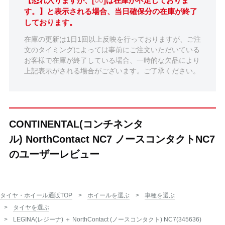
【恐れ入りますが、[○○]は在庫が不足しておりま
す。】と表示される場合、当日確保分の在庫が終了
しております。
在庫の更新は1日1回以上反映を行っておりますが、ご注
文のタイミングによっては事前にご注文いただいている
お客様で在庫が終了している場合、一時的な欠品により
上記表示がされる場合がございます。ご了承ください。
CONTINENTAL(コンチネンタ
ル) NorthContact NC7 ノースコンタクトNC7
のユーザーレビュー
タイヤ・ホイール通販TOP
ホイールを選ぶ
車種を選ぶ
タイヤを選ぶ
LEGINA(レジーナ) ＋ NorthContact (ノースコンタクト) NC7(345636)