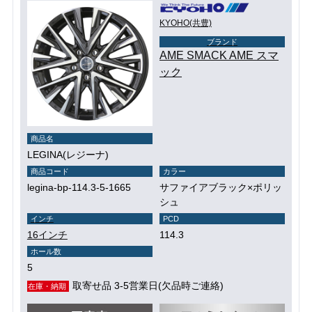
KYOHO(共豊)
ブランド
AME SMACK AME スマ
ック
商品名
LEGINA(レジーナ)
商品コード
カラー
legina-bp-114.3-5-1665
サファイアブラック×ポリッ
シュ
インチ
PCD
16インチ
114.3
ホール数
5
取寄せ品 3-5営業日(欠品時ご連絡)
在庫・納期