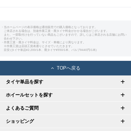
・当ホームページの表示価格は通信販売での購入価格となっております。
ご来店される場合は、別途作業工賃・廃タイヤ料金がかかる場合がございます。
また、一部取付けを行っていない商品もございますので、詳しくはご来店される店舗にお問い
合わせ下さい。
・作業工賃・廃タイヤ料金は、サイズ・車種により異なります。
※作業工賃は店頭工賃表通りとさせていただきます。
目安:(タイヤ単品¥2,200/1本、廃タイヤ¥550/1本、バルブ¥440円/1本)
TOPへ戻る
タイヤ単品を探す
ホイールセットを探す
よくあるご質問
ショッピング