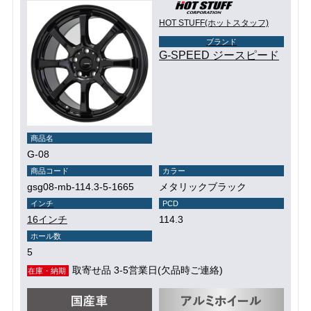
HOT STUFF(ホットスタッフ)
ブランド
G-SPEED ジースピード
商品名
G-08
商品コード
カラー
gsg08-mb-114.3-5-1665
メタリックブラック
インチ
PCD
16インチ
114.3
ホール数
5
取寄せ品 3-5営業日(欠品時ご連絡)
在庫・納期