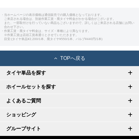
・当ホームページの表示価格は通信販売での購入価格となっております。
ご来店される場合は、別途作業工賃・廃タイヤ料金がかかる場合がございます。
また、一部取付けを行っていない商品もございますので、詳しくはご来店される店舗にお問い
合わせ下さい。
・作業工賃・廃タイヤ料金は、サイズ・車種により異なります。
※作業工賃は店頭工賃表通りとさせていただきます。
目安:(タイヤ単品¥2,200/1本、廃タイヤ¥550/1本、バルブ¥440円/1本)
TOPへ戻る
タイヤ単品を探す
ホイールセットを探す
よくあるご質問
ショッピング
グループサイト