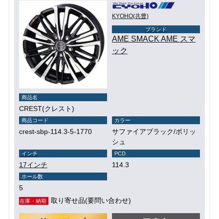
KYOHO(共豊)
ブランド
AME SMACK AME スマ
ック
商品名
CREST(クレスト)
商品コード
カラー
crest-sbp-114.3-5-1770
サファイアブラック/ポリッ
シュ
インチ
PCD
17インチ
114.3
ホール数
5
取り寄せ品(要問い合わせ)
在庫・納期