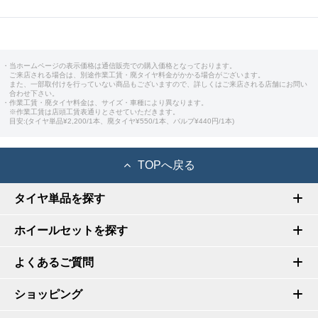
・当ホームページの表示価格は通信販売での購入価格となっております。
ご来店される場合は、別途作業工賃・廃タイヤ料金がかかる場合がございます。
また、一部取付けを行っていない商品もございますので、詳しくはご来店される店舗にお問い
合わせ下さい。
・作業工賃・廃タイヤ料金は、サイズ・車種により異なります。
※作業工賃は店頭工賃表通りとさせていただきます。
目安:(タイヤ単品¥2,200/1本、廃タイヤ¥550/1本、バルブ¥440円/1本)
TOPへ戻る
タイヤ単品を探す
ホイールセットを探す
よくあるご質問
ショッピング