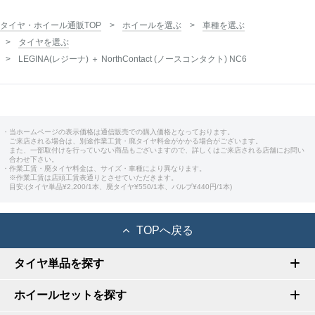
タイヤ・ホイール通販TOP
ホイールを選ぶ
車種を選ぶ
タイヤを選ぶ
LEGINA(レジーナ) ＋ NorthContact (ノースコンタクト) NC6
・当ホームページの表示価格は通信販売での購入価格となっております。
ご来店される場合は、別途作業工賃・廃タイヤ料金がかかる場合がございます。
また、一部取付けを行っていない商品もございますので、詳しくはご来店される店舗にお問い
合わせ下さい。
・作業工賃・廃タイヤ料金は、サイズ・車種により異なります。
※作業工賃は店頭工賃表通りとさせていただきます。
目安:(タイヤ単品¥2,200/1本、廃タイヤ¥550/1本、バルブ¥440円/1本)
TOPへ戻る
タイヤ単品を探す
ホイールセットを探す