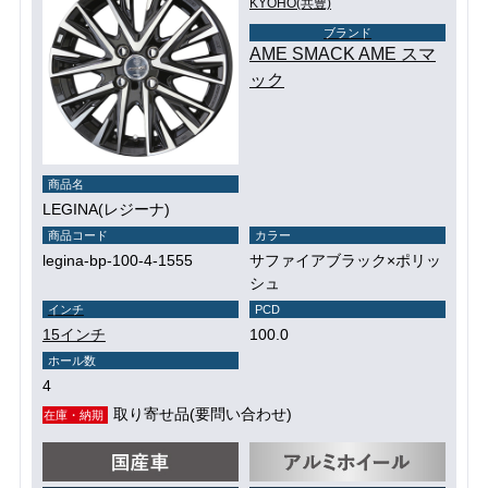
KYOHO(共豊)
ブランド
AME SMACK AME スマ
ック
商品名
LEGINA(レジーナ)
商品コード
カラー
legina-bp-100-4-1555
サファイアブラック×ポリッ
シュ
インチ
PCD
15インチ
100.0
ホール数
4
取り寄せ品(要問い合わせ)
在庫・納期