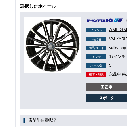
選択したホイール
AME S
ブランド
VALKYR
商品名
valky-sbp
商品コード
17インチ
インチ
5
ホール数
欠品中 
在庫・納期
店舗別在庫状況