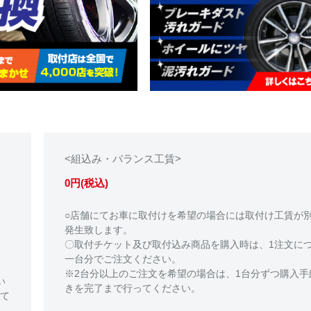
<組込み・バランス工賃>
0円(税込)
○店舗にてお車に取付けを希望の場合には取付け工賃が
発生致します。
〇取付チケット及び取付込み商品を購入時は、1注文に
一台分でご注文ください。
※2台分以上のご注文を希望の場合は、1台分ずつ購入手
い
きを完了まで行ってください。
て