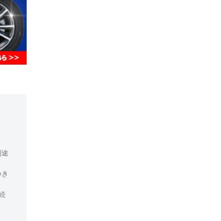
別途
つき
続