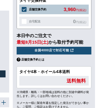
タイヤ交換料金
3,960
店舗交換予約
円(税込)
0
自宅配送
円(税込)
本日中のご注文で
ュ
最短8月15日(土)
から取付予約可能
全国4000店で対応可能
店舗交換予約とは
タイヤ4本・ホイール4本送料
送料無料
※沖縄県・離島・一部地域は送料の他に別途中継料が発
生します。詳しくはお問い合わせください。
※メーカー様に製造年週を指定した発注ができない事か
ら、ご質問、ご指定はお受けできません