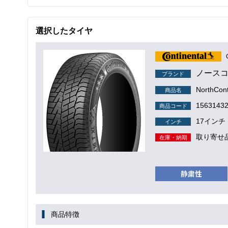
選択したタイヤ
ノースコ
ブランド
NorthCo
商品名
1563143
商品コード
17インチ
インチ
取り寄せ
在庫・納期
商品特徴