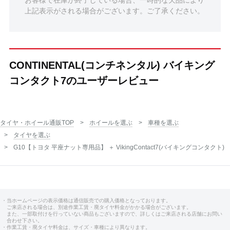
お客様で在庫が終了している場合、一時的な欠品により
上記表示がされる場合がございます。ご了承ください。
CONTINENTAL(コンチネンタル) バイキング
コンタクト7のユーザーレビュー
タイヤ・ホイール通販TOP
ホイールを選ぶ
車種を選ぶ
タイヤを選ぶ
G10【トヨタ 平座ナット専用品】 ＋ VikingContact7(バイキングコンタクト)
・当ホームページの表示価格は通信販売での購入価格となっております。
ご来店される場合は、別途作業工賃・廃タイヤ料金がかかる場合がございます。
また、一部取付けを行っていない商品もございますので、詳しくはご来店される店舗にお問い
合わせ下さい。
・作業工賃・廃タイヤ料金は、サイズ・車種により異なります。