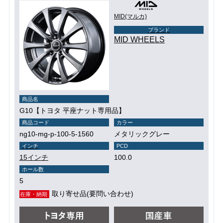
MID(マルカ)
ブランド
MID WHEELS
商品名
G10【トヨタ 平座ナット専用品】
商品コード
カラー
ng10-mg-p-100-5-1560
メタリックグレー
インチ
PCD
15インチ
100.0
ホール数
5
取り寄せ品(要問い合わせ)
在庫・納期