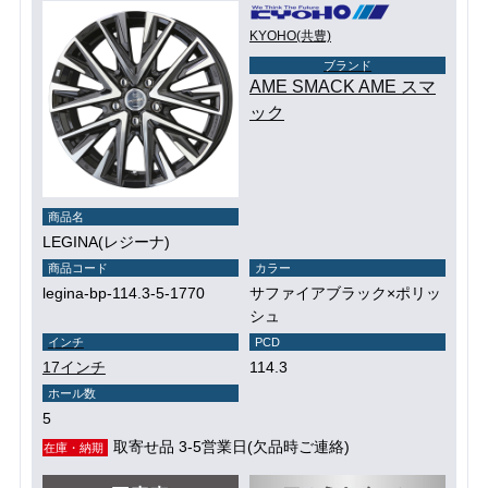
KYOHO(共豊)
ブランド
AME SMACK AME スマ
ック
商品名
LEGINA(レジーナ)
商品コード
カラー
legina-bp-114.3-5-1770
サファイアブラック×ポリッ
シュ
インチ
PCD
17インチ
114.3
ホール数
5
取寄せ品 3-5営業日(欠品時ご連絡)
在庫・納期