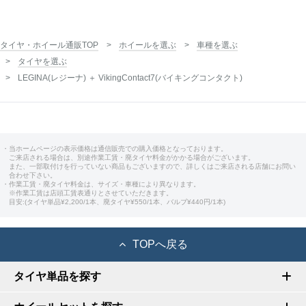
タイヤ・ホイール通販TOP
ホイールを選ぶ
車種を選ぶ
タイヤを選ぶ
LEGINA(レジーナ) ＋ VikingContact7(バイキングコンタクト)
・当ホームページの表示価格は通信販売での購入価格となっております。
ご来店される場合は、別途作業工賃・廃タイヤ料金がかかる場合がございます。
また、一部取付けを行っていない商品もございますので、詳しくはご来店される店舗にお問い
合わせ下さい。
・作業工賃・廃タイヤ料金は、サイズ・車種により異なります。
※作業工賃は店頭工賃表通りとさせていただきます。
目安:(タイヤ単品¥2,200/1本、廃タイヤ¥550/1本、バルブ¥440円/1本)
TOPへ戻る
タイヤ単品を探す